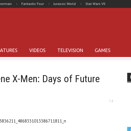
uperman
Fantastic Four
Jurassic World
Star Wars VII
EATURES
VIDEOS
TELEVISION
GAMES
ene X-Men: Days of Future
14