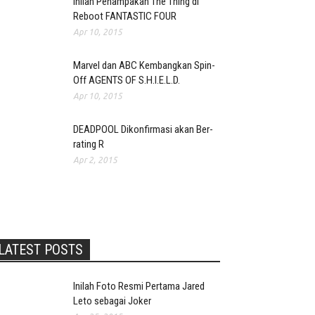
Inilah Penampakan The Thing di
Reboot FANTASTIC FOUR
Apr 10, 2015
Marvel dan ABC Kembangkan Spin-
Off AGENTS OF S.H.I.E.L.D.
Apr 10, 2015
DEADPOOL Dikonfirmasi akan Ber-
rating R
Apr 2, 2015
LATEST POSTS
Inilah Foto Resmi Pertama Jared
Leto sebagai Joker