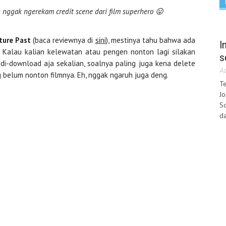
nggak ngerekam credit scene dari film superhero 😛
ture Past
(baca reviewnya di
sini
), mestinya tahu bahwa ada
I
. Kalau kalian kelewatan atau pengen nonton lagi silakan
s
g di-download aja sekalian, soalnya paling juga kena delete
Ap
 belum nonton filmnya. Eh, nggak ngaruh juga deng.
Te
Jo
Sq
da