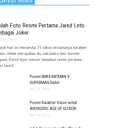
LATEST NEWS
nilah Foto Resmi Pertama Jared Leto
ebagai Joker
r 25, 2015
0
pat hari ini menandai 75 tahun terciptanya karakter
ker. Untuk merayakan itu, sutradara dari Suicide
uad, David Ayer merilis tampilan resmi perdana
ri Jared...
Poster IMAX BATMAN V
SUPERMAN Dirilis!
Apr 20, 2015
Poster Karakter Vision untuk
AVENGERS: AGE OF ULTRON
Apr 10, 2015