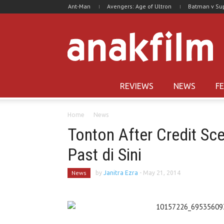
Ant-Man
Avengers: Age of Ultron
Batman v S
REVIEWS
NEWS
F
Home
News
Tonton After Credit Sc
Past di Sini
News
by
Janitra Ezra
-
May 21, 2014