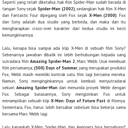
Seperti yang telah diketahui, hak film Spider-Man sudah berada di
tangan Sony sejak
Spider-Man (2002)
, sedangkan hak film X-Men
dan Fantastic Four dipegang oleh Fox sejak
X-Men (2000)
. Fox
dan Sony adalah dua studio yang berbeda, dan maka dari itu
mengharapkan cross-over karakter dari kedua studio ini kecil
kemungkinannya.
Lalu, kenapa bisa sampai ada klip X-Men di sebuah film Sony?
Sebenarnya jawaban dibalik ini lebih berhubungan kepada sang
sutradara film
Amazing Spider-Man 2
, Marc Webb. Usai membuat
film pertamanya,
(500) Days of Summer
, yang merupakan produksi
Fox, Webb masih memiliki kontrak satu film lagi bersama mereka.
Namun, Sony menginginkannya untuk kembali menyutradarai
sekuel
Amazing Spider-Man
dan menunda proyek Webb dengan
Fox. Sebagai balasannya, Sony mengizinkan Fox untuk
menampilkan sebuah klip
X-Men: Days of Future Past
di filmnya.
Sementara, Fox, harus lebih bersabar sebelum bisa bekerja sama
bersama Marc Webb lagi.
Lalu kapankah X-Men, Spider-Man, dan Avengers bisa bergabung?