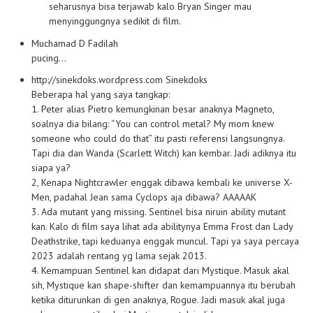
seharusnya bisa terjawab kalo Bryan Singer mau
menyinggungnya sedikit di film.
Muchamad D Fadilah
pucing…
http://sinekdoks.wordpress.com
Sinekdoks
Beberapa hal yang saya tangkap:
1. Peter alias Pietro kemungkinan besar anaknya Magneto,
soalnya dia bilang: “You can control metal? My mom knew
someone who could do that” itu pasti referensi langsungnya.
Tapi dia dan Wanda (Scarlett Witch) kan kembar. Jadi adiknya itu
siapa ya?
2, Kenapa Nightcrawler enggak dibawa kembali ke universe X-
Men, padahal Jean sama Cyclops aja dibawa? AAAAAK
3. Ada mutant yang missing. Sentinel bisa niruin ability mutant
kan. Kalo di film saya lihat ada abilitynya Emma Frost dan Lady
Deathstrike, tapi keduanya enggak muncul. Tapi ya saya percaya
2023 adalah rentang yg lama sejak 2013.
4. Kemampuan Sentinel kan didapat dari Mystique. Masuk akal
sih, Mystique kan shape-shifter dan kemampuannya itu berubah
ketika diturunkan di gen anaknya, Rogue. Jadi masuk akal juga