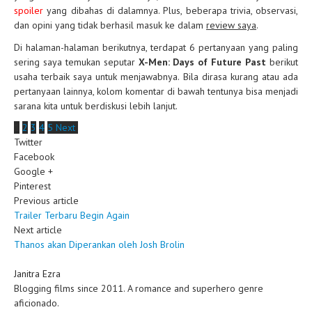
spoiler
yang dibahas di dalamnya. Plus, beberapa trivia, observasi,
dan opini yang tidak berhasil masuk ke dalam
review saya
.
Di halaman-halaman berikutnya, terdapat 6 pertanyaan yang paling
sering saya temukan seputar
X-Men: Days of Future Past
berikut
usaha terbaik saya untuk menjawabnya. Bila dirasa kurang atau ada
pertanyaan lainnya, kolom komentar di bawah tentunya bisa menjadi
sarana kita untuk berdiskusi lebih lanjut.
1
2
3
4
5
Next
Twitter
Facebook
Google +
Pinterest
Previous article
Trailer Terbaru Begin Again
Next article
Thanos akan Diperankan oleh Josh Brolin
Janitra Ezra
Blogging films since 2011. A romance and superhero genre
aficionado.