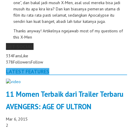
one”, dan bakal jadi musuh X-Men, asal usul mereka bisa jadi
musuh itu apa kira kira? Dan kan biasanya pemeran utama di
film itu rata rata pasti selamat, sedangkan Apocalypse itu
sendiri kan kuat banget, abadi lah tutur katanya juga.
Thanks anyway! Artikelnya ngejawab most of my questions of
this X-Men
GET SOCIAL
334
Fans
Like
378
Followers
Follow
LATEST FEATURES
11 Momen Terbaik dari Trailer Terbaru
AVENGERS: AGE OF ULTRON
Mar 6, 2015
2