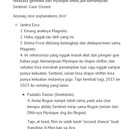
rekayasa genetika dari Mystique untuk jadi kemampuan
Sentinel. Case Closed.
Anyway, nice explanations, bro!
Janitra Ezra
1. Emang anaknya Magneto.
2. Haha, nggak tau deh yang ini.
3. Emma Frost dibilang ketangkep dan dieksperimen sama
Magneto.
4. Ini seharusnya yang nggak masuk akal dan pengen gue
bahas juga. Kemampuan Mystique itu shape-shifter, dan
sebatas bisa merubah penampilan luar saja, nggak sampai
punya kekuatan. Sentinel, selain bisa shape-shifter bisa
punya kekuatan mutannya juga. Tapi kembali lagi, 2013 ke
2023 itu rentang yang lama.
Paskalis Damar (Sinekdoks)
4. Andai Rogue nampil lebih lama, pasti ada clue
kenapa ability Sentinel mirip sama Rogue (selain dari
DNA-nya Mystique sbg ibu Rogue).
Tapi, at least, film ini udah kasih “second chance” buat
franchise X-Men kan ya, bro.