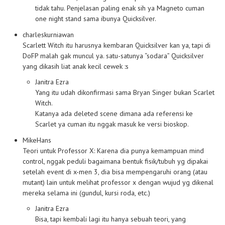
tidak tahu. Penjelasan paling enak sih ya Magneto cuman
one night stand sama ibunya Quicksilver.
charleskurniawan
Scarlett Witch itu harusnya kembaran Quicksilver kan ya, tapi di
DoFP malah gak muncul ya. satu-satunya “sodara” Quicksilver
yang dikasih liat anak kecil cewek :s
Janitra Ezra
Yang itu udah dikonfirmasi sama Bryan Singer bukan Scarlet
Witch.
Katanya ada deleted scene dimana ada referensi ke
Scarlet ya cuman itu nggak masuk ke versi bioskop.
MikeHans
Teori untuk Professor X: Karena dia punya kemampuan mind
control, nggak peduli bagaimana bentuk fisik/tubuh yg dipakai
setelah event di x-men 3, dia bisa mempengaruhi orang (atau
mutant) lain untuk melihat professor x dengan wujud yg dikenal
mereka selama ini (gundul, kursi roda, etc.)
Janitra Ezra
Bisa, tapi kembali lagi itu hanya sebuah teori, yang