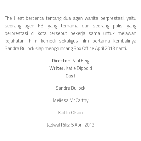
Videos
Television
The Heat bercerita tentang dua agen wanita berprestasi, yaitu
Games
seorang agen FBI yang ternama dan seorang polisi yang
berprestasi di kota tersebut bekerja sama untuk melawan
kejahatan. Film komedi sekaligus film pertama kembalinya
Sandra Bullock siap mengguncang Box Office April 2013 nanti.
Director:
Paul Feig
Writer:
Katie Dippold
Cast
Sandra Bullock
Melissa McCarthy
Kaitlin Olson
Jadwal Rilis:
5 April 2013