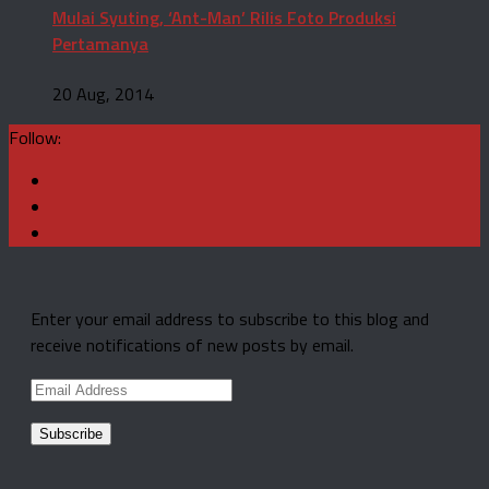
Mulai Syuting, ‘Ant-Man’ Rilis Foto Produksi
Pertamanya
20 Aug, 2014
Follow:
Enter your email address to subscribe to this blog and
receive notifications of new posts by email.
Email
Address