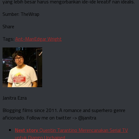
yang lebih besar harus mengorbankan ide-ide kreatif nan idealis.
Sumber: TheWrap
Share
Tags:
Ant-Man
Edgar Wright
Janitra Ezra
Blogging films since 2011. A romance and superhero genre
aficionado. Follow me on twitter -> @janitra
Next story
Quentin Tarantino Merencanakan Serial TV
untuk Django Unchained