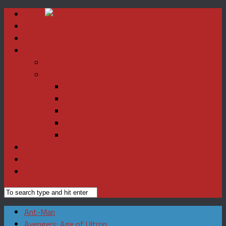
Home
News
Features
Reviews
Index
Year
2011
2012
2013
2014
2015
Videos
Television
Games
Ant-Man
Avengers: Age of Ultron