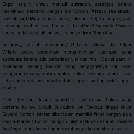
Edgar terpilih untuk menjadi sutradara sekaligus penulis
naskahnya, bersama dengan Joe Cornish (
Attack the Block
).
Naskah
Ant-Man
sendiri, sering disebut begitu berpengaruh
terhadap pembentukan Phase 1 dari
Marvel Cinematic Universe
karena sudah ada bahkan sejak sebelum
Iron Man
dibuat.
Sekarang, setelah ‘membuang’ 8 tahun, Marvel dan Edgar
Wright secara bersamaan mengumumkan kepergian sang
sutradara karena ada perbedaan visi dan misi. Marvel saat ini
dikabarkan sedang mencari sang penggantinya dan akan
mengumumkannya dalam waktu dekat. Filmnya sendiri akan
tetap berada dalam jadwal untuk tanggal syuting baik tanggal
rilisnya.
Perlu diketahui, kasus seperti ini sebetulnya bukan yang
pertama kalinya terjadi. Sutradara Jon Favreau hingga aktor
Edward Norton santer diberitakan memiliki friksi dengan para
kepala Marvel Studios. Mungkin inilah efek dari sebuah
universe
building
, di mana kepentingan membangun kontinuitas dan cerita