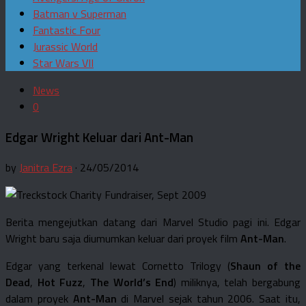
Batman v Superman
Fantastic Four
Jurassic World
Star Wars VII
News
0
Edgar Wright Keluar dari Ant-Man
by
Janitra Ezra
· 24/05/2014
Berita mengejutkan datang dari Marvel Studio pagi ini. Edgar
Wright baru saja diumumkan keluar dari proyek film
Ant-Man
.
Edgar yang terkenal lewat Cornetto Trilogy (
Shaun of the
Dead
,
Hot Fuzz
,
The World’s End
) miliknya, telah bergabung
dalam proyek
Ant-Man
di Marvel sejak tahun 2006. Saat itu,