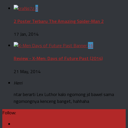
0
2 Poster Terbaru The Amazing Spider-Man 2
17 Jan, 2014
16
Review - X-Men: Days of Future Past (2014)
21 May, 2014
Herri
ntar berarti Lex Luthor kalo ngomong jd bawel sama
ngomongnya kenceng banget, hahhaha
Follow: