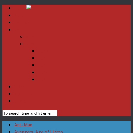
Home
News
Features
Reviews
Index
Year
2011
2012
2013
2014
2015
Videos
Television
Games
Ant-Man
Avengers: Age of Ultron