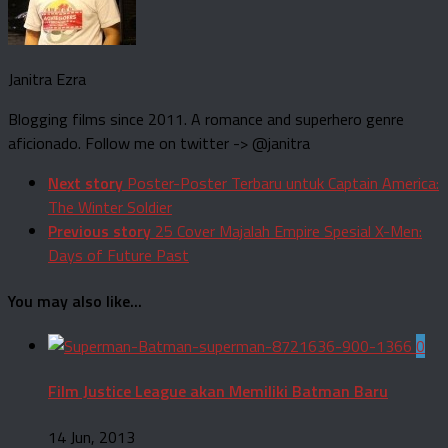
Janitra Ezra
Blogging films since 2011. A romance and superhero genre
aficionado. Follow me on twitter -> @janitra
Next story
Poster-Poster Terbaru untuk Captain America:
The Winter Soldier
Previous story
25 Cover Majalah Empire Spesial X-Men:
Days of Future Past
You may also like...
0
Film Justice League akan Memiliki Batman Baru
14 Jun, 2013