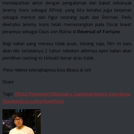
mendapatkan aktor dengan pengalaman dan bakat sebanyak
Jeremy Irons sebagai Alfred, yang kita ketahui juga berperan
sebagai mentor dan figur seorang ayah dari Batman. Perlu
diketahui Jeremy Irons telah memenangkan piala Oscar lewat
perannya sebagai Claus von Bülow di
Reversal of Fortune
.
Bagi kalian yang merasa tidak puas, tenang saja, film ini baru
akan rilis setidaknya 2 tahun sebelum akhirnya opini kalian akan
pemilihan casting ini terbukti benar atau tidak.
Press release
selengkapnya bisa dibaca di sini
Share
Tags:
Alfred Pennyworth
Batman v Superman
Jeremy Irons
Jesse
Eisenberg
Lex Luthor
Superhero