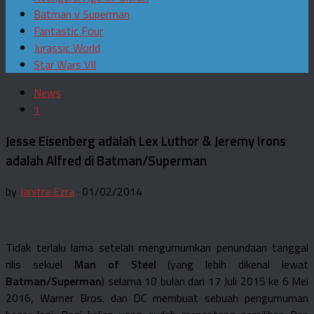
Batman v Superman
Fantastic Four
Jurassic World
Star Wars VII
News
1
Jesse Eisenberg adalah Lex Luthor & Jeremy Irons
adalah Alfred di Batman/Superman
by
Janitra Ezra
· 01/02/2014
Tidak terlalu lama setelah mengumumkan penundaan tanggal
rilis sekuel
Man of Steel
(yang lebih dikenal lewat
Batman/Superman
) selama 10 bulan dari 17 Juli 2015 ke 6 Mei
2016, Warner Bros. dan DC membuat sebuah pengumuman