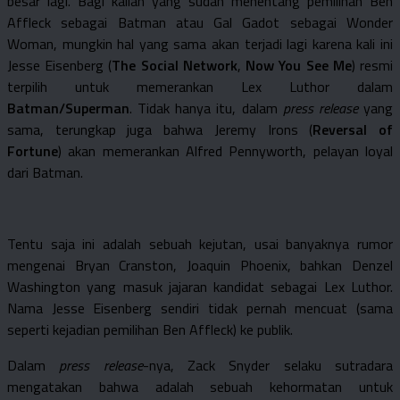
besar lagi. Bagi kalian yang sudah menentang pemilihan Ben
Affleck sebagai Batman atau Gal Gadot sebagai Wonder
Woman, mungkin hal yang sama akan terjadi lagi karena kali ini
Jesse Eisenberg (
The Social Network
,
Now You See Me
) resmi
terpilih untuk memerankan Lex Luthor dalam
Batman/Superman
. Tidak hanya itu, dalam
press release
yang
sama, terungkap juga bahwa Jeremy Irons (
Reversal of
Fortune
) akan memerankan Alfred Pennyworth, pelayan loyal
dari Batman.
Tentu saja ini adalah sebuah kejutan, usai banyaknya rumor
mengenai Bryan Cranston, Joaquin Phoenix, bahkan Denzel
Washington yang masuk jajaran kandidat sebagai Lex Luthor.
Nama Jesse Eisenberg sendiri tidak pernah mencuat (sama
seperti kejadian pemilihan Ben Affleck) ke publik.
Dalam
press release
-nya, Zack Snyder selaku sutradara
mengatakan bahwa adalah sebuah kehormatan untuk