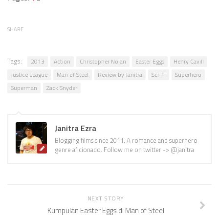
SHARE
Tags:
2013
Action
Christopher Nolan
Easter Eggs
Henry Cavill
Justice League
Man of Steel
Review by Janitra
Sci-Fi
Superhero
Superman
Zack Snyder
Janitra Ezra
Blogging films since 2011. A romance and superhero
genre aficionado. Follow me on twitter -> @janitra
NEXT STORY
Kumpulan Easter Eggs di Man of Steel