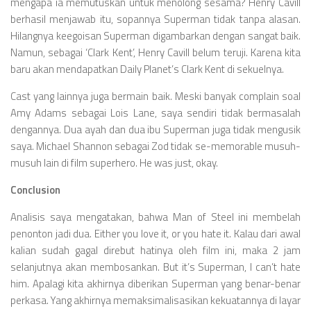
mengapa ia memutuskan untuk menolong sesama? Henry Cavill
berhasil menjawab itu, sopannya Superman tidak tanpa alasan.
Hilangnya keegoisan Superman digambarkan dengan sangat baik.
Namun, sebagai ‘Clark Kent’, Henry Cavill belum teruji. Karena kita
baru akan mendapatkan Daily Planet’s Clark Kent di sekuelnya.
Cast yang lainnya juga bermain baik. Meski banyak complain soal
Amy Adams sebagai Lois Lane, saya sendiri tidak bermasalah
dengannya. Dua ayah dan dua ibu Superman juga tidak mengusik
saya. Michael Shannon sebagai Zod tidak se-memorable musuh-
musuh lain di film superhero. He was just, okay.
Conclusion
Analisis saya mengatakan, bahwa Man of Steel ini membelah
penonton jadi dua. Either you love it, or you hate it. Kalau dari awal
kalian sudah gagal direbut hatinya oleh film ini, maka 2 jam
selanjutnya akan membosankan. But it’s Superman, I can’t hate
him. Apalagi kita akhirnya diberikan Superman yang benar-benar
perkasa. Yang akhirnya memaksimalisasikan kekuatannya di layar