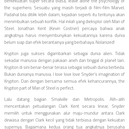
Videos
berkekuatan super secara biasa, leave alone the psychology of
the superhero. Sesuatu yang masih terjadi di film-film Marvel.
Television
Padahal bila ditilik lebih dalam, kejadian seperti itu tentunya akan
menimbulkan sebuah konflik. Hal inilah yang dieksplor oleh Man of
Games
Steel. Jonathan Kent (Kevin Costner) percaya bahwa anak
angkatnya harus menyembunyikan kekuatannya karena dunia
belum siap dan efek berantainya yang berbahaya. Nolanized!
Krypton juga sukses digambarkan sebagai dunia alien. Tidak
sekadar manusia dengan pakaian aneh dan tinggal di planet lain.
Krypton di sini benar-benar terasa sebagai sebuah dunia berbeda.
Bukan dunianya manusia. I love love love Snyder’s imagination of
Krypton. Dan dengan bersama semua efek kehancurannya, the
Krypton part of Man of Steel is perfect.
Lalu datang bagian Smalville dan Metropolis. Alih-alih
menceritakan petualangan Clark Kent secara linear, Snyder
memilih untuk menggunakan alur maju-mundur antara Clark
dewasa dengan Clark kecil yang tidak terbiasa dengan kekuatan
supernya. Bagaimana kedua orang tua angkatnya berusaha