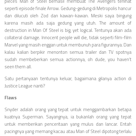
pieces Man of Steel berhasil membuat The Avengers terlihat
seperti episode finale Arrow. Gedung-gedung di Metropolis hancur
dan dilucuti oleh Zod dan kawan-kawan. Meski saya bingung
karena masih ada saja gedung yang utuh. The amount of
destruction in Man Of Steel is big, yet logical. Tentunya akan ada
collateral damage. Innocent people will die, tidak seperti film-film
Marvel yang masih enggan untuk membunuh para figurannya. Dan
kalau kalian berpikir menonton semua trailer dan TV spotnya
sudah membeberkan semua actionnya, oh dude, you haven’t
seen them all.
Satu pertanyaan tentunya keluar, bagaimana gilanya action di
Justice League nanti?
Flaws
Snyder adalah orang yang tepat untuk menggambarkan betapa
kuatnya Superman. Sayangnya, ia bukanlah orang yang tepat
untuk memberikan penceritaan yang mulus dan lancar. Entah
pacingnya yang memang kacau atau Man of Steel dipotong terlalu