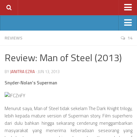
Home
News
Ant-Man
REVIEWS
14
Features
Avengers: Age of Ultron
Review: Man of Steel (2013)
Reviews
Batman v Superman
Index
Fantastic Four
BY
JANITRA EZRA
· JUN 13, 2013
Year
Jurassic World
Snyder-Nolan’s Superman
2011
Star Wars VII
2012
2013
Menurut saya, Man of Steel tidak sekelam The Dark Knight trilogy,
lebih kepada mature version of Superman story. Film superhero
2014
dari dulu bahkan hingga sekarang cenderung menggambarkan
2015
masyarakat yang menerima keberadaan seseorang yang