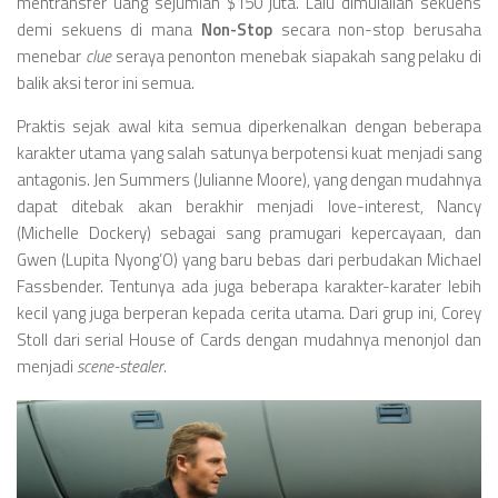
mentransfer uang sejumlah $150 juta. Lalu dimulailah sekuens
demi sekuens di mana
Non-Stop
secara non-stop berusaha
menebar
clue
seraya penonton menebak siapakah sang pelaku di
balik aksi teror ini semua.
Praktis sejak awal kita semua diperkenalkan dengan beberapa
karakter utama yang salah satunya berpotensi kuat menjadi sang
antagonis. Jen Summers (Julianne Moore), yang dengan mudahnya
dapat ditebak akan berakhir menjadi love-interest, Nancy
(Michelle Dockery) sebagai sang pramugari kepercayaan, dan
Gwen (Lupita Nyong’O) yang baru bebas dari perbudakan Michael
Fassbender. Tentunya ada juga beberapa karakter-karater lebih
kecil yang juga berperan kepada cerita utama. Dari grup ini, Corey
Stoll dari serial House of Cards dengan mudahnya menonjol dan
menjadi
scene-stealer
.