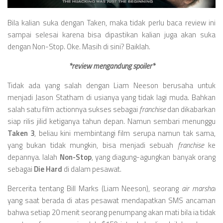
Videos
Television
Bila kalian suka dengan Taken, maka tidak perlu baca review ini
sampai selesai karena bisa dipastikan kalian juga akan suka
Games
dengan Non-Stop. Oke. Masih di sini? Baiklah.
*review mengandung spoiler*
Tidak ada yang salah dengan Liam Neeson berusaha untuk
menjadi Jason Statham di usianya yang tidak lagi muda. Bahkan
salah satu film actionnya sukses sebagai
franchise
dan dikabarkan
siap rilis jilid ketiganya tahun depan. Namun sembari menunggu
Taken 3
, beliau kini membintangi film serupa namun tak sama,
yang bukan tidak mungkin, bisa menjadi sebuah
franchise
ke
depannya. Ialah
Non-Stop
, yang diagung-agungkan banyak orang
sebagai
Die Hard
di dalam pesawat.
Bercerita tentang Bill Marks (Liam Neeson), seorang
air marshal
yang saat berada di atas pesawat mendapatkan SMS ancaman
bahwa setiap 20 menit seorang penumpang akan mati bila ia tidak