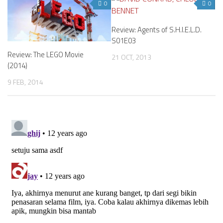
0
0
Review: Agents of S.H.I.E.L.D.
S01E03
Review: The LEGO Movie
21 OCT, 2013
(2014)
9 FEB, 2014