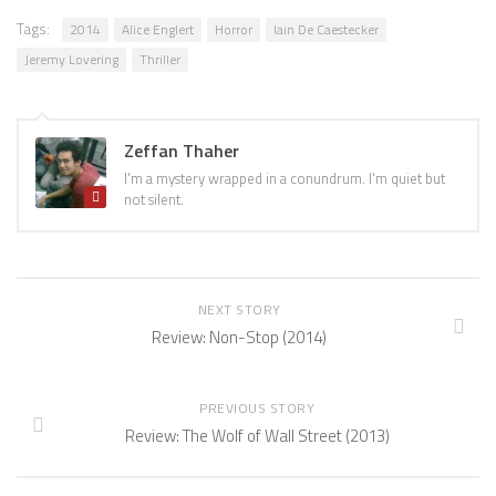
Tags:
2014
Alice Englert
Horror
Iain De Caestecker
Jeremy Lovering
Thriller
Zeffan Thaher
I'm a mystery wrapped in a conundrum. I'm quiet but
not silent.
NEXT STORY
Review: Non-Stop (2014)
PREVIOUS STORY
Review: The Wolf of Wall Street (2013)