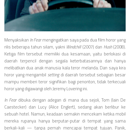
Videos
Television
Games
Menyaksikan
In Fear
mengingatkan saya pada dua film horor yang
rilis beberapa tahun silam, yakni
Windchill
(2007) dan
Hush
(2008).
Ketiga film tersebut memiliki dua kesamaan, yaitu berlokasi di
daerah terpencil dengan segala keterbatasannya dan hanya
melibatkan dua anak manusia kala teror melanda. Dan saya kira
horor yang mengambil
setting
di daerah tersebut sebagian besar
mampu memberi teror signifikan bagi penonton, tidak terkecuali
horor yang digawangi oleh Jeremy Lovering ini.
In Fear
dibuka dengan adegan di mana dua sejoli, Tom (Iain De
Caestecker) dan Lucy (Alice Englert), sedang akan berlibur ke
sebuah hotel. Namun, keadaan semakin mencekam ketika mobil
mereka rupanya hanya berputar-putar di tempat yang sama
berkali-kali — tanpa pernah mencapai tempat tujuan. Panik,