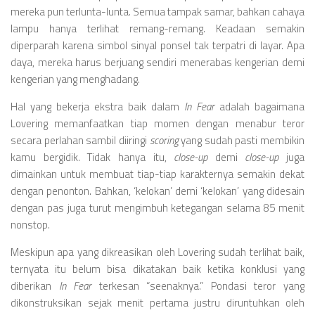
mereka pun terlunta-lunta. Semua tampak samar, bahkan cahaya
lampu hanya terlihat remang-remang. Keadaan semakin
diperparah karena simbol sinyal ponsel tak terpatri di layar. Apa
daya, mereka harus berjuang sendiri menerabas kengerian demi
kengerian yang menghadang.
Hal yang bekerja ekstra baik dalam
In Fear
adalah bagaimana
Lovering memanfaatkan tiap momen dengan menabur teror
secara perlahan sambil diiringi
scoring
yang sudah pasti membikin
kamu bergidik. Tidak hanya itu,
close-up
demi
close-up
juga
dimainkan untuk membuat tiap-tiap karakternya semakin dekat
dengan penonton. Bahkan, ‘kelokan’ demi ‘kelokan’ yang didesain
dengan pas juga turut mengimbuh ketegangan selama 85 menit
nonstop.
Meskipun apa yang dikreasikan oleh Lovering sudah terlihat baik,
ternyata itu belum bisa dikatakan baik ketika konklusi yang
diberikan
In Fear
terkesan “seenaknya.” Pondasi teror yang
dikonstruksikan sejak menit pertama justru diruntuhkan oleh