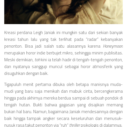
Videos
Television
Games
Kreasi perdana Leigh Janiak ini mungkin satu dari sekian banyak
kreasi tahun lalu yang tak terlihat pada “radar” kebanyakan
penonton. Bisa jadi salah satu alasannya karena
Honeymoon
merupakan horor indie berbujet mikro, sehingga minim publisitas.
Meski demikian,
toh
kini ia telah hadir di tengah-tengah penonton,
dan nyatanya sanggup muncul sebagai horor atmosferik yang
disuguhkan dengan baik.
Tigapuluh menit pertama dibuka oleh betapa manisnya muda-
mudi yang baru saja menikah dan mabuk cinta, bercengkerama
hingga pada akhirnya mereka berdua sampai di sebuah pondok di
tengah hutan. Bukti bahwa gagasan yang disajikan memang
bukan hal baru. Namun, bagaimana Janiak mendesainnya dengan
baik hingga tampak angker secara keseluruhan dan menusuk-
nusuk rasa takut penonton via “ruh”
thriller
psikologis di dalamnya.