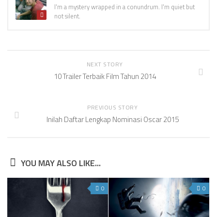
I'm a mystery wrapped in a conundrum. I'm quiet but
not silent.
NEXT STORY
10 Trailer Terbaik Film Tahun 2014
PREVIOUS STORY
Inilah Daftar Lengkap Nominasi Oscar 2015
YOU MAY ALSO LIKE...
0
0