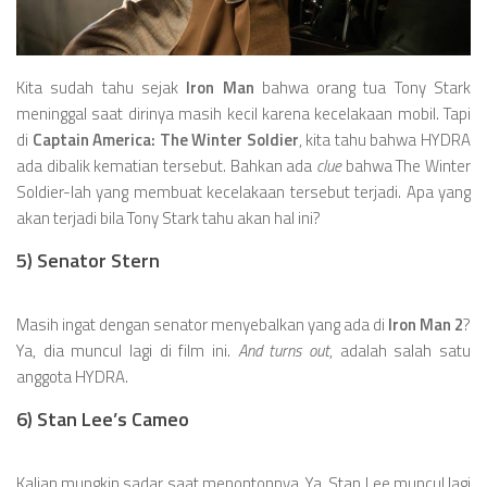
Kita sudah tahu sejak
Iron Man
bahwa orang tua Tony Stark
meninggal saat dirinya masih kecil karena kecelakaan mobil. Tapi
di
Captain America: The Winter Soldier
, kita tahu bahwa HYDRA
ada dibalik kematian tersebut. Bahkan ada
clue
bahwa The Winter
Soldier-lah yang membuat kecelakaan tersebut terjadi. Apa yang
akan terjadi bila Tony Stark tahu akan hal ini?
5) Senator Stern
Masih ingat dengan senator menyebalkan yang ada di
Iron Man 2
?
Ya, dia muncul lagi di film ini.
And turns out
, adalah salah satu
anggota HYDRA.
6) Stan Lee’s Cameo
Kalian mungkin sadar saat menontonnya. Ya, Stan Lee muncul lagi