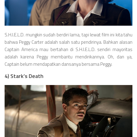
S.H.I.E.L.D. mungkin sudah berdiri lama, tapi lewat film ini kita tahu
bahwa Peggy Carter adalah salah satu pendirinya. Bahkan alasan
Captain America mau bertahan di S.H.I.E.L.D. sendiri mayoritas
adalah karena Peggy membantu mendirikannya. Oh, dan ya,
Captain belum mendapatkan dansanya bersama Peggy.
4) Stark’s Death