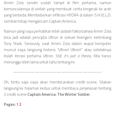
Arnim Zola sendiri sudah tampil di film pertama, namun
kemunculannya di sinilah yang membuat cerita bergerak ke arah
yang berbeda. Membeberkan infiltrasi HYDRA di dalam S.H.I.E.L.D.
sembari tetap mengancam Captain America.
Namun yang saya perhatikan lebih adalah fakta bahwa Arnim Zola
bisa jadi adalah pencipta Ultron di sekuel Avengers ketimbang
Tony Stark. Seriously, saat Arnim Zola dalam wujud komputer
muncul saya langsung histeris “Ultron! Ultron!” atau setidaknya
itulah iterasi pertama Ultron.
Still, it’s just a theory
. Kita harus
menunggu lebih lama untuk tahu tentang ini.
————————————————————-
Oh, tentu saja saya akan membicarakan credit-scene. Silakan
langsung ke halaman kedua untuk membaca penjelasan tentang
2 credit scene
Captain America: The Winter Soldier
.
Pages: 1
2