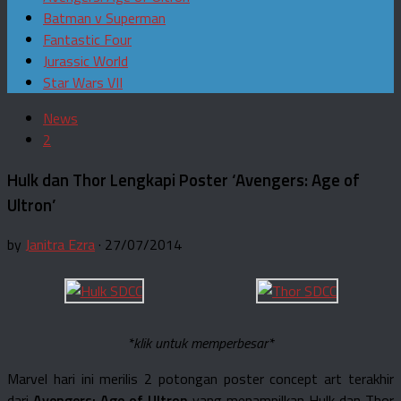
Batman v Superman
Fantastic Four
Jurassic World
Star Wars VII
News
2
Hulk dan Thor Lengkapi Poster ‘Avengers: Age of
Ultron’
by
Janitra Ezra
· 27/07/2014
*klik untuk memperbesar*
Marvel hari ini merilis 2 potongan poster concept art terakhir
dari
Avengers: Age of Ultron
yang menampilkan Hulk dan Thor