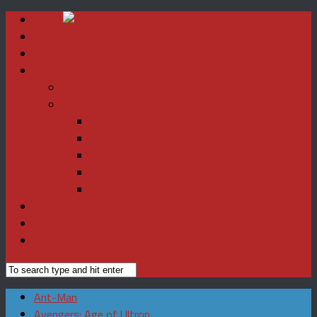
Home
News
Features
Reviews
Index
Year
2011
2012
2013
2014
2015
Videos
Television
Games
Ant-Man
Avengers: Age of Ultron