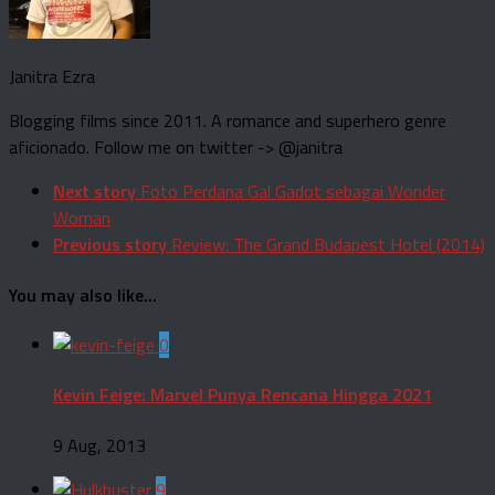
Janitra Ezra
Blogging films since 2011. A romance and superhero genre
aficionado. Follow me on twitter -> @janitra
Next story
Foto Perdana Gal Gadot sebagai Wonder
Woman
Previous story
Review: The Grand Budapest Hotel (2014)
You may also like...
0
Kevin Feige: Marvel Punya Rencana Hingga 2021
9 Aug, 2013
9