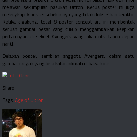
melawan sekumpulan pasukan Ultron. Kedua poster ini juga
melengkapi 6 poster sebelumnya yang telah dirilis 3 hari terakhir.
Ketika digabung, total 8 poster concept art ini membentuk
sebuah gambar besar yang cukup menggambarkan keepikan
pertarungan di sekuel Avengers yang akan rilis tahun depan
nanti.
Delapan poster, sembilan anggota Avengers, dalam satu
gambar megah yang bisa kalian nikmati di bawah ini:
Share
Tags:
Age of Ultron