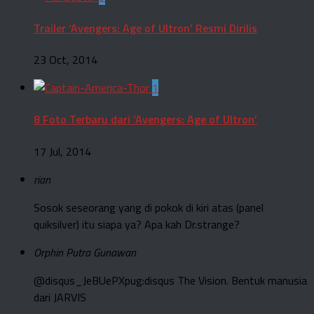
Trailer ‘Avengers: Age of Ultron’ Resmi Dirilis
23 Oct, 2014
1
8 Foto Terbaru dari ‘Avengers: Age of Ultron’
17 Jul, 2014
rian
Sosok seseorang yang di pokok di kiri atas (panel
quiksilver) itu siapa ya? Apa kah Dr.strange?
Orphin Putra Gunawan
@disqus_JeBUePXpug:disqus The Vision. Bentuk manusia
dari JARVIS