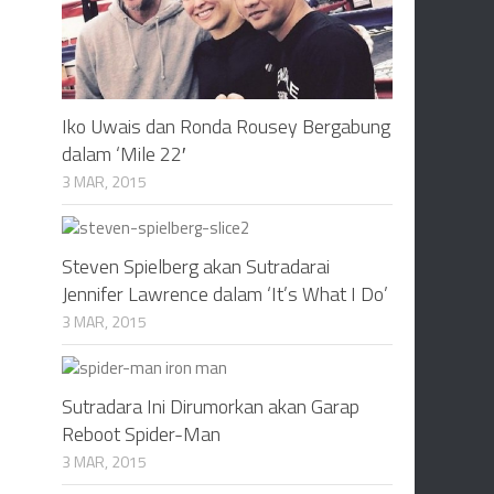
Iko Uwais dan Ronda Rousey Bergabung
dalam ‘Mile 22′
3 MAR, 2015
Steven Spielberg akan Sutradarai
Jennifer Lawrence dalam ‘It’s What I Do’
3 MAR, 2015
Sutradara Ini Dirumorkan akan Garap
Reboot Spider-Man
3 MAR, 2015