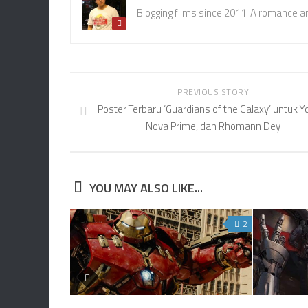
Blogging films since 2011. A romance a
PREVIOUS STORY
Poster Terbaru ‘Guardians of the Galaxy’ untuk Y
Nova Prime, dan Rhomann Dey
YOU MAY ALSO LIKE...
2