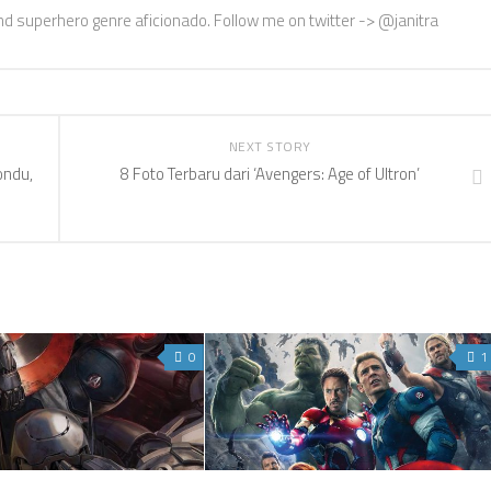
nd superhero genre aficionado. Follow me on twitter -> @janitra
NEXT STORY
ondu,
8 Foto Terbaru dari ‘Avengers: Age of Ultron’
0
1