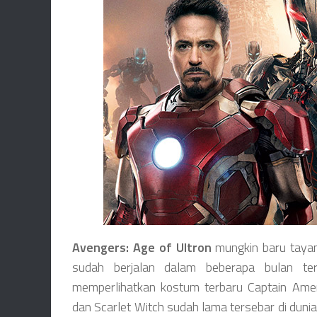
Avengers: Age of Ultron
mungkin baru tayan
sudah berjalan dalam beberapa bulan tera
memperlihatkan kostum terbaru Captain Amer
dan Scarlet Witch sudah lama tersebar di dunia