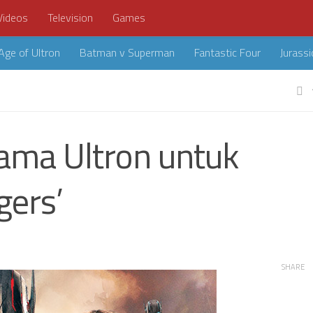
Videos
Television
Games
Age of Ultron
Batman v Superman
Fantastic Four
Jurassi
ama Ultron untuk
gers’
SHARE