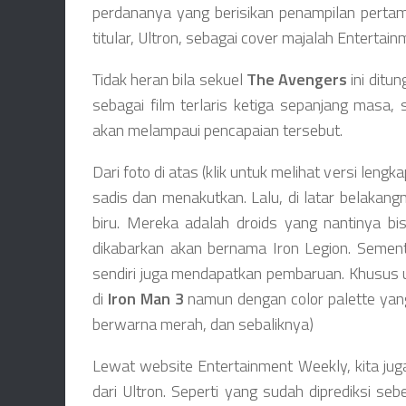
perdananya yang berisikan penampilan perta
titular, Ultron, sebagai cover majalah Entertai
Tidak heran bila sekuel
The Avengers
ini ditu
sebagai film terlaris ketiga sepanjang masa, 
akan melampaui pencapaian tersebut.
Dari foto di atas (klik untuk melihat versi lengk
sadis dan menakutkan. Lalu, di latar belaka
biru. Mereka adalah droids yang nantinya bis
dikabarkan akan bernama Iron Legion. Sement
sendiri juga mendapatkan pembaruan. Khusus u
di
Iron Man 3
namun dengan color palette yan
berwarna merah, dan sebaliknya)
Lewat website Entertainment Weekly, kita jug
dari Ultron. Seperti yang sudah diprediksi se