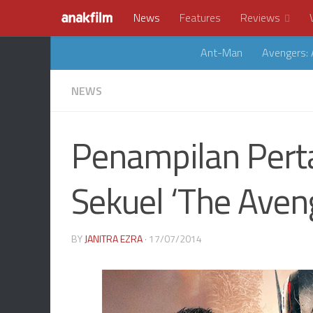
News
Features
Reviews
Ant-Man
Avengers: 
NEWS
Penampilan Pert
Sekuel ‘The Aven
BY
JANITRA EZRA
· 17/07/2014