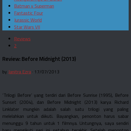
Batman v Superman
Fantastic Four
Jurassic World
Star Wars VII
Reviews
2
Review: Before Midnight (2013)
by
Janitra Ezra
· 17/07/2013
‘Trilogi Before’ yang terdiri dari Before Sunrise (1995), Before
Sunset (2004), dan Before Midnight (2013) karya Richard
Linklater mungkin adalah salah satu trilogi yang paling
melelahkan untuk diikuti. Bayangkan, penonton harus sabar
menunggu 9 tahun untuk 1 filmnya. Untungnya, saya sendiri
baru mengikuti seri ini setahun terakhir. Setelah menonton