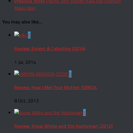
Previous story
Pacific Rim: Design Kaiju dan Kostum
Mako Mori
You may also like...
0
Review: Ernest & Celestine (2014)
1 Jul, 2014
0
Review: How I Met Your Mother S09E04
8 Oct, 2013
1
Review: Snow White and the Huntsman (2012)