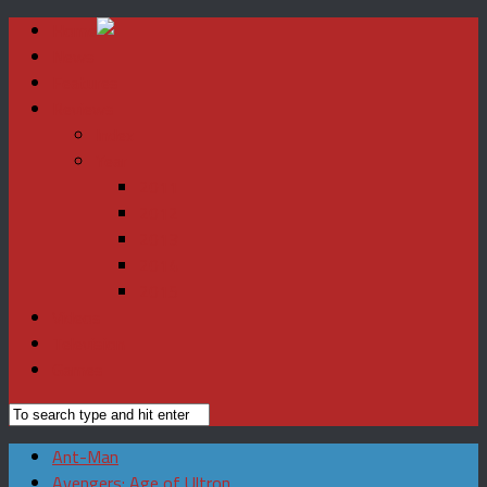
Home
News
Features
Reviews
Index
Year
2011
2012
2013
2014
2015
Videos
Television
Games
Ant-Man
Avengers: Age of Ultron