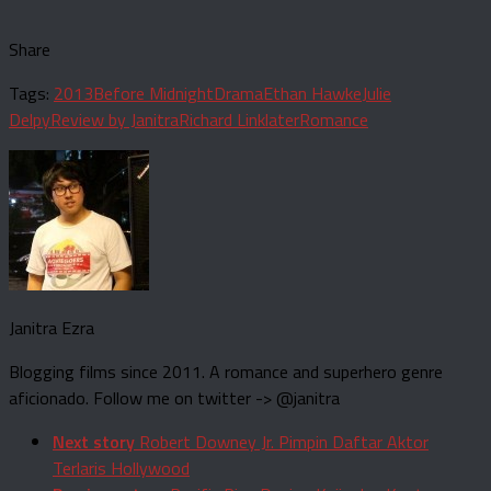
Share
Tags:
2013
Before Midnight
Drama
Ethan Hawke
Julie
Delpy
Review by Janitra
Richard Linklater
Romance
Janitra Ezra
Blogging films since 2011. A romance and superhero genre
aficionado. Follow me on twitter -> @janitra
Next story
Robert Downey Jr. Pimpin Daftar Aktor
Terlaris Hollywood