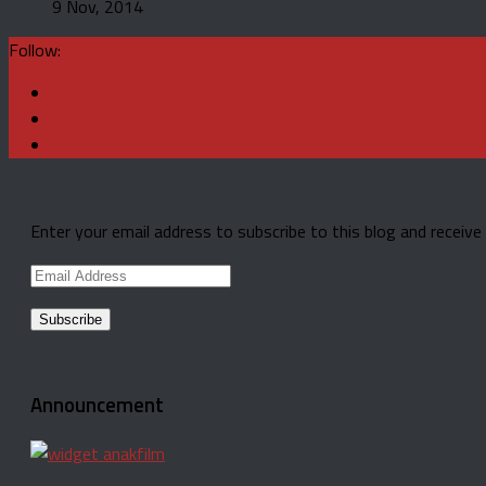
9 Nov, 2014
Follow:
Enter your email address to subscribe to this blog and receive
Email
Address
Announcement