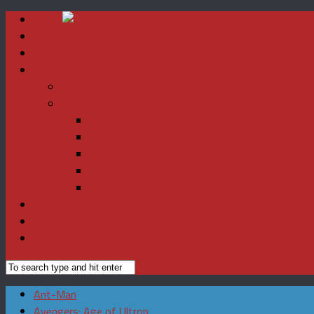
Home
News
Features
Reviews
Index
Year
2011
2012
2013
2014
2015
Videos
Television
Games
Ant-Man
Avengers: Age of Ultron