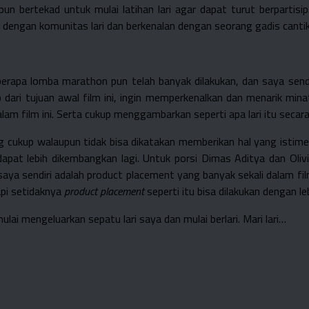
un bertekad untuk mulai latihan lari agar dapat turut berpartisi
 dengan komunitas lari dan berkenalan dengan seorang gadis cantik
eberapa lomba marathon pun telah banyak dilakukan, dan saya sen
dari tujuan awal film ini, ingin memperkenalkan dan menarik mina
am film ini. Serta cukup menggambarkan seperti apa lari itu seca
g cukup walaupun tidak bisa dikatakan memberikan hal yang istim
pat lebih dikembangkan lagi. Untuk porsi Dimas Aditya dan Oliv
a sendiri adalah product placement yang banyak sekali dalam film 
pi setidaknya
product placement
seperti itu bisa dilakukan dengan leb
ulai mengeluarkan sepatu lari saya dan mulai berlari. Mari lari…