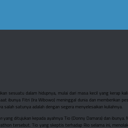
an sesuatu dalam hidupnya, mulai dari masa kecil yang kerap kali 
saat ibunya Fitri (Ira Wibowo) meninggal dunia dan memberikan p
ya salah satunya adalah dengan segera menyelesaikan kuliahnya.
on
yang ditujukan kepada ayahnya Tio (Donny Damara) dan ibunya. M
athon tersebut. Tio yang skeptis terhadap Rio selama ini, menola