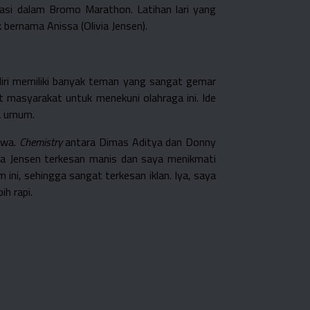
pasi dalam Bromo Marathon. Latihan lari yang
 bernama Anissa (Olivia Jensen).
diri memiliki banyak teman yang sangat gemar
t masyarakat untuk menekuni olahraga ini. Ide
ra umum.
ewa.
Chemistry
antara Dimas Aditya dan Donny
ia Jensen terkesan manis dan saya menikmati
ini, sehingga sangat terkesan iklan. Iya, saya
ih rapi.