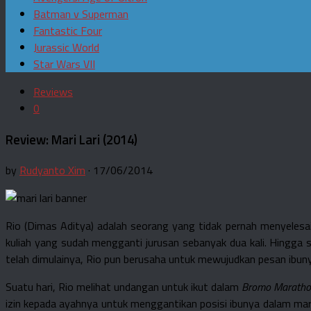
Batman v Superman
Fantastic Four
Jurassic World
Star Wars VII
Reviews
0
Review: Mari Lari (2014)
by
Rudyanto Xim
· 17/06/2014
Rio (Dimas Aditya) adalah seorang yang tidak pernah menyelesaik
kuliah yang sudah mengganti jurusan sebanyak dua kali. Hingga 
telah dimulainya, Rio pun berusaha untuk mewujudkan pesan ibun
Suatu hari, Rio melihat undangan untuk ikut dalam
Bromo Marath
izin kepada ayahnya untuk menggantikan posisi ibunya dalam mar