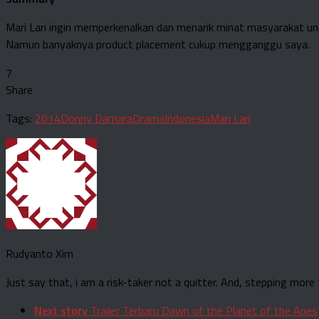
Mari Lari ingin memperkenalkan dan menarik minat masyarakat unt
Namun banyaknya product placement cukup mengganggu saya.
7
Share
Tags:
2014
Donny Damara
Drama
Indonesia
Mari Lari
Rudyanto Xim
Just say that, i am a risk-taker not a quitter. And, stepping more to
Next story
Trailer Terbaru Dawn of the Planet of the Apes