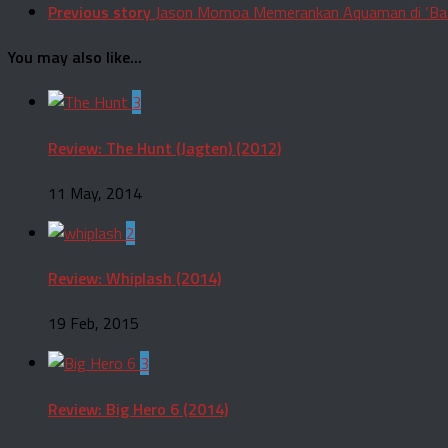
Previous story
Jason Momoa Memerankan Aquaman di ‘Ba
You may also like...
3
Review: The Hunt (Jagten) (2012)
11 May, 2014
2
Review: Whiplash (2014)
19 Feb, 2015
3
Review: Big Hero 6 (2014)