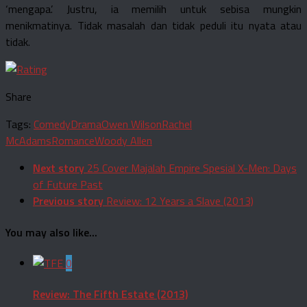
‘mengapa’. Justru, ia memilih untuk sebisa mungkin
menikmatinya. Tidak masalah dan tidak peduli itu nyata atau
tidak.
Share
Tags:
Comedy
Drama
Owen Wilson
Rachel
McAdams
Romance
Woody Allen
Next story
25 Cover Majalah Empire Spesial X-Men: Days
of Future Past
Previous story
Review: 12 Years a Slave (2013)
You may also like...
0
Review: The Fifth Estate (2013)