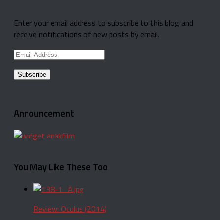
Enter your email address to subscribe to this blog and
receive notifications of new posts by email.
Email
Address
Announcement
You May Like These Too
Review: Oculus (2014)