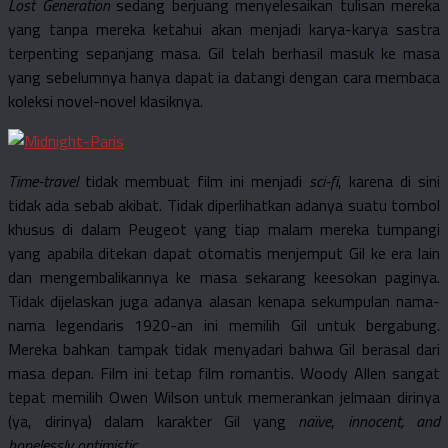
Lost Generation
sedang berjuang menyelesaikan tulisan mereka
yang tanpa mereka ketahui akan menjadi karya-karya sastra
terpenting sepanjang masa. Gil telah berhasil masuk ke masa
yang sebelumnya hanya dapat ia datangi dengan cara membaca
koleksi novel-novel klasiknya.
Time-travel
tidak membuat film ini menjadi
sci-fi
, karena di sini
tidak ada sebab akibat. Tidak diperlihatkan adanya suatu tombol
khusus di dalam Peugeot yang tiap malam mereka tumpangi
yang apabila ditekan dapat otomatis menjemput Gil ke era lain
dan mengembalikannya ke masa sekarang keesokan paginya.
Tidak dijelaskan juga adanya alasan kenapa sekumpulan nama-
nama legendaris 1920-an ini memilih Gil untuk bergabung.
Mereka bahkan tampak tidak menyadari bahwa Gil berasal dari
masa depan. Film ini tetap film romantis. Woody Allen sangat
tepat memilih Owen Wilson untuk memerankan jelmaan dirinya
(ya, dirinya) dalam karakter Gil yang
naïve
,
innocent, and
hopelessly optimistic
.