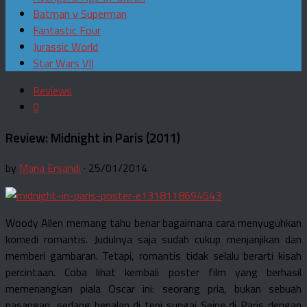
Batman v Superman
Fantastic Four
Jurassic World
Star Wars VII
Reviews
0
Review: Midnight in Paris (2011)
by
Maria Ersandi
· 25/01/2014
Woody Allen memang tahu benar bagaimana cara menyuguhkan
komedi romantis. Judulnya saja sudah cukup menjanjikan dan
memberi gambaran. Tetapi, romantis tidak selalu berarti kisah
percintaan. Coba lihat kembali poster film yang berhasil
memenangkan piala Oscar ini: seorang pria, bukan sebuah
pasangan, sedang berjalan di tepi sungai Seine di Paris dengan