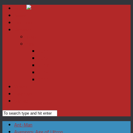
Home
News
Features
Reviews
Index
Year
2011
2012
2013
2014
2015
Videos
Television
Games
Ant-Man
Avengers: Age of Ultron