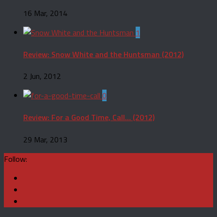
16 Mar, 2014
1
Review: Snow White and the Huntsman (2012)
2 Jun, 2012
0
Review: For a Good Time, Call… (2012)
29 Mar, 2013
Follow: