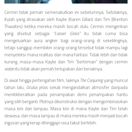
Videos
Television
Cermin tidak pernah semenakutkan ini sebelumnya. Setidaknya,
itulah yang dirasakan oleh Kaylie (Karen Gillan) dan Tim (Brenton
Games
Thwaites) ketika mereka masih bocah dulu. Cermin mengerikan
yang disebut sebagai
“Lasser Glass”
itu tidak cuma bisa
mengeluarkan aura angker bagi orang-orang di sekelilingnya,
tetapi sanggup membikin orang-orang tersebut tidak mampu lagi
menyeleksi mana realitas dan mana fantasi. Tidak lebih dan tidak
kurang, masa-masa Kaylie dan Tim “berteman” dengan cermin
sialan
itu tidak akan pernah terlupakan dari benaknya.
Di awal hingga pertengahan film, laiknya
The Conjuring
yang muncul
tahun lalu,
Oculus
jelas sekali mengandalkan atmosfer daripada
menitikberatkan pada penampakan demi penampakan hantu
yang silih berganti. Plotnya dikonstruksi dengan mengombinasikan
masa kini dan lampau. Masa kini di mana Kaylie dan Tim telah
dewasa, dan masa lampau di mana mereka masih menjadi bocah
ingusan yang kerap dihinggapi rasa takut berlebih.