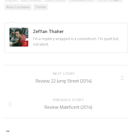
Rory Cochrane
Thriller
Zeffan Thaher
I'm a mystery wrapped in a conundrum. I'm quiet but
not silent.
NEXT STORY
Review: 22 Jump Street (2014)
PREVIOUS STORY
Review: Maleficent (2014)