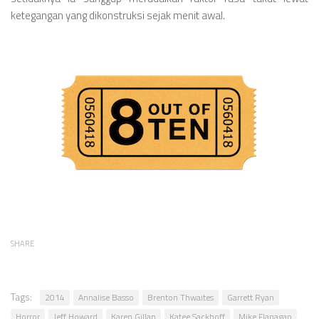
ketegangan yang dikonstruksi sejak menit awal.
SHARE
Tags:
2014
Annalise Basso
Brenton Thwaites
Garrett Ryan
Horror
Jeff Howard
Karen Gillan
Katee Sackhoff
Mike Flanagan