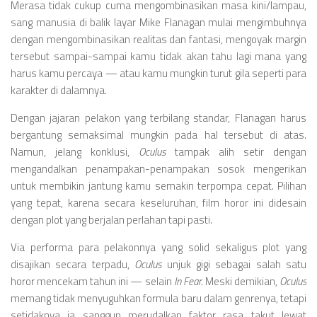
Merasa tidak cukup cuma mengombinasikan masa kini/lampau,
sang manusia di balik layar Mike Flanagan mulai mengimbuhnya
dengan mengombinasikan realitas dan fantasi, mengoyak margin
tersebut sampai-sampai kamu tidak akan tahu lagi mana yang
harus kamu percaya — atau kamu mungkin turut gila seperti para
karakter di dalamnya.
Dengan jajaran pelakon yang terbilang standar, Flanagan harus
bergantung semaksimal mungkin pada hal tersebut di atas.
Namun, jelang konklusi,
Oculus
tampak alih setir dengan
mengandalkan penampakan-penampakan sosok mengerikan
untuk membikin jantung kamu semakin terpompa cepat. Pilihan
yang tepat, karena secara keseluruhan, film horor ini didesain
dengan plot yang berjalan perlahan tapi pasti.
Via performa para pelakonnya yang solid sekaligus plot yang
disajikan secara terpadu,
Oculus
unjuk gigi sebagai salah satu
horor mencekam tahun ini — selain
In Fear.
Meski demikian,
Oculus
memang tidak menyuguhkan formula baru dalam genrenya, tetapi
setidaknya ia sanggup merudalkan faktor rasa takut lewat