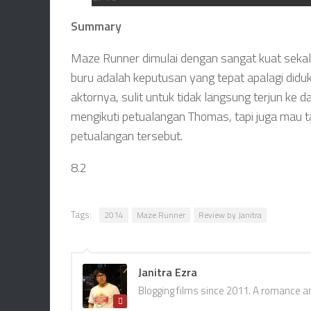
Summary
Maze Runner dimulai dengan sangat kuat seka
buru adalah keputusan yang tepat apalagi didu
aktornya, sulit untuk tidak langsung terjun ke 
mengikuti petualangan Thomas, tapi juga mau 
petualangan tersebut.
8.2
Tags:
2014
Maze Runner
Review by Janitra
Janitra Ezra
Blogging films since 2011. A romance a