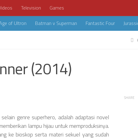
Videos
Television
Games
Age of Ultron
Batman v Superman
Fantastic Four
Jurassi
nner (2014)
SHARE
i, selain genre superhero, adalah adaptasi novel
k memberikan lampu hijau untuk memproduksinya.
ng ke bioskop serta materi sekuel yang sudah