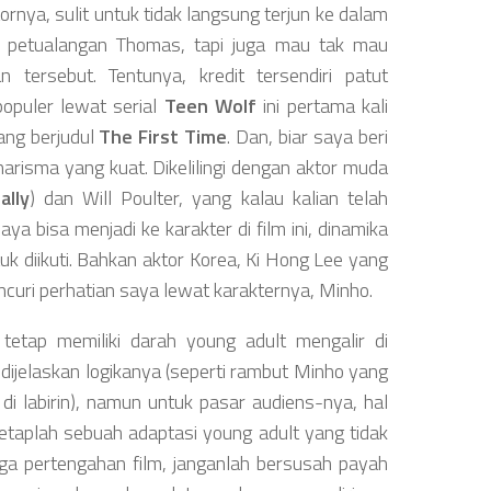
ornya, sulit untuk tidak langsung terjun ke dalam
ti petualangan Thomas, tapi juga mau tak mau
tersebut. Tentunya, kredit tersendiri patut
populer lewat serial
Teen Wolf
ini pertama kali
ang berjudul
The First Time
. Dan, biar saya beri
arisma yang kuat. Dikelilingi dengan aktor muda
ally
) dan Will Poulter, yang kalau kalian telah
ya bisa menjadi ke karakter di film ini, dinamika
uk diikuti. Bahkan aktor Korea, Ki Hong Lee yang
uri perhatian saya lewat karakternya, Minho.
tetap memiliki darah young adult mengalir di
k dijelaskan logikanya (seperti rambut Minho yang
 di labirin), namun untuk pasar audiens-nya, hal
 tetaplah sebuah adaptasi young adult yang tidak
gga pertengahan film, janganlah bersusah payah