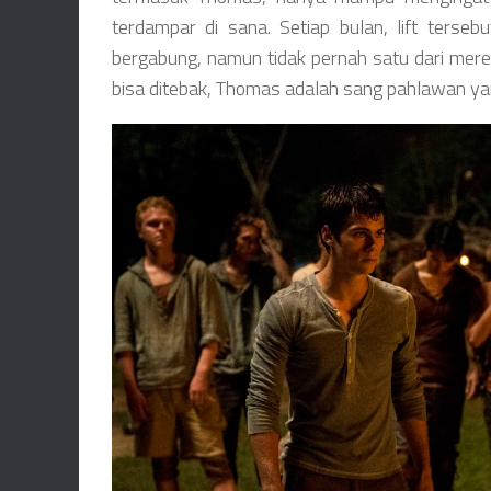
terdampar di sana. Setiap bulan, lift terse
bergabung, namun tidak pernah satu dari merek
bisa ditebak, Thomas adalah sang pahlawan y