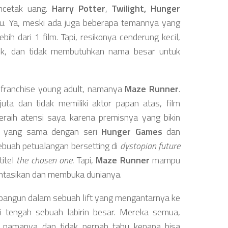
encetak uang.
Harry Potter
,
Twilight,
Hunger
u. Ya, meski ada juga beberapa temannya yang
ih dari 1 film. Tapi, resikonya cenderung kecil,
tik, dan tidak membutuhkan nama besar untuk
al franchise young adult, namanya
Maze Runner
.
uta dan tidak memiliki aktor papan atas, film
eraih atensi saya karena premisnya yang bikin
ah yang sama dengan seri
Hunger Games
dan
buah petualangan bersetting di
dystopian future
itel
the chosen one.
Tapi,
Maze Runner
mampu
ntasikan dan membuka dunianya.
rbangun dalam sebuah lift yang mengantarnya ke
i tengah sebuah labirin besar. Mereka semua,
namanya dan tidak pernah tahu kenapa bisa