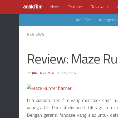
News
Features
Reviews
Ant-Man
Avengers: 
REVIEWS
Review: Maze Ru
BY
JANITRA EZRA
· 26/09/2014
Bila diamati, tren film yang mencolok saat in
young adult. Para studio pun tidak ragu untu
Dengan garansi fanbase yang siap untuk data