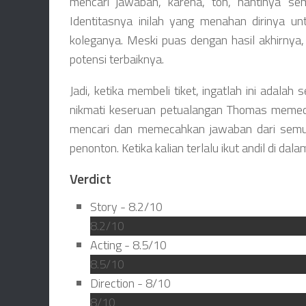
mencari jawaban, karena, toh, nantinya se
Identitasnya inilah yang menahan dirinya un
koleganya. Meski puas dengan hasil akhirnya
potensi terbaiknya.
Jadi, ketika membeli tiket, ingatlah ini adala
nikmati keseruan petualangan Thomas memecah
mencari dan memecahkan jawaban dari semua
penonton. Ketika kalian terlalu ikut andil di da
Verdict
Story -
8.2/10
8.2/10
Acting -
8.5/10
8.5/10
Direction -
8/10
8/10