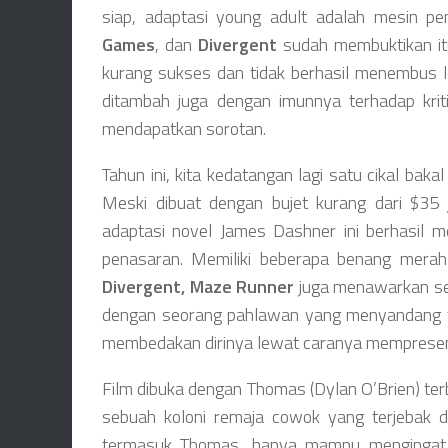
siap, adaptasi young adult adalah mesin p
Games
, dan
Divergent
sudah membuktikan it
kurang sukses dan tidak berhasil menembus leb
ditambah juga dengan imunnya terhadap kri
mendapatkan sorotan.
Tahun ini, kita kedatangan lagi satu cikal bak
Meski dibuat dengan bujet kurang dari $35 j
adaptasi novel James Dashner ini berhasil m
penasaran. Memiliki beberapa benang mer
Divergent, Maze Runner
juga menawarkan se
dengan seorang pahlawan yang menyandang t
membedakan dirinya lewat caranya memprese
Film dibuka dengan Thomas (Dylan O’Brien) te
sebuah koloni remaja cowok yang terjebak d
termasuk Thomas, hanya mampu mengingat 