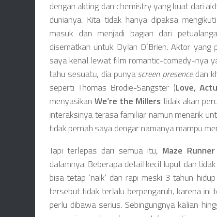
dengan akting dan chemistry yang kuat dari akt
dunianya. Kita tidak hanya dipaksa mengiku
masuk dan menjadi bagian dari petualangan 
disematkan untuk Dylan O’Brien. Aktor yang 
saya kenal lewat film romantic-comedy-nya y
tahu sesuatu, dia punya
screen presence
dan kh
seperti Thomas Brodie-Sangster (
Love, Actu
menyasikan
We’re the Millers
tidak akan perca
interaksinya terasa familiar namun menarik unt
tidak pernah saya dengar namanya mampu menc
Tapi terlepas dari semua itu,
Maze Runner
dalamnya. Beberapa detail kecil luput dan tida
bisa tetap ‘naik’ dan rapi meski 3 tahun hidup
tersebut tidak terlalu berpengaruh, karena ini
perlu dibawa serius. Sebingungnya kalian hin