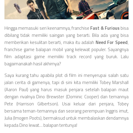
Videos
Television
Games
Hingga memasuki seri keenamnya, franchise
Fast & Furious
bisa
dibilang tidak memiliki saingan yang berarti. Bila ada yang bisa
memberikan kesulitan berarti, maka itu adalah
Need For Speed
,
franchise game balapan mobil yang kelewat populer. Sayangnya
film adaptasi game memiliki track record yang buruk. Lalu
bagaimanakah hasil akhirnya?
Saya kurang tahu apabila plot di film ini menyerupai salah satu
jalan cerita di gamenya, tapi di sini kita memiliki Tobey Marshall
(Aaron Paul) yang harus masuk penjara setelah balapan maut
dengan rivalnya Dino Brewster (Dominic Cooper) dan temannya
Pete (Harrison Gilbertson). Usai keluar dari penjara, Tobey
bersama teman-temannya dan seorang perempuan Inggris imut,
Julia (Imogen Poots), bermaksud untuk membalaskan dendamnya
kepada Dino lewat… balapan tentunya!