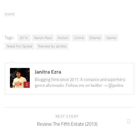
SHARE
Tags:
2014
Aaron Paul
Action
Crime
Drama
Game
Need For Speed
Review by Janitra
Janitra Ezra
Blogging films since 2011. A romance and superhero
genre aficionado. Follow me on twitter -> @janitra
NEXT STORY
Review: The Fifth Estate (2013)