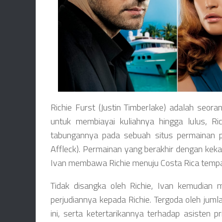
Richie Furst (Justin Timberlake) adalah seora
untuk membiayai kuliahnya hingga lulus, R
tabungannya pada sebuah situs permainan pok
Affleck). Permainan yang berakhir dengan kekal
Ivan membawa Richie menuju Costa Rica tempa
Tidak disangka oleh Richie, Ivan kemudian
perjudiannya kepada Richie. Tergoda oleh jum
ini, serta ketertarikannya terhadap asisten 