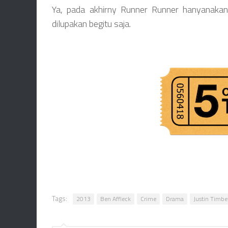
Ya, pada akhirny Runner Runner hanyanakan 
dilupakan begitu saja.
Tags:
2013
Ben Affleck
Crime
Drama
Justin Timbe