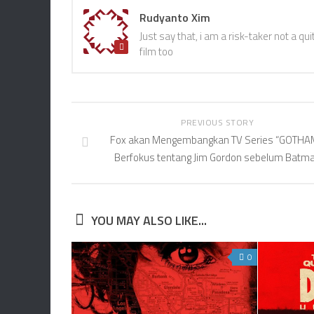
Rudyanto Xim
Just say that, i am a risk-taker not a quit
film too
PREVIOUS STORY
Fox akan Mengembangkan TV Series “GOTHA
Berfokus tentang Jim Gordon sebelum Batm
YOU MAY ALSO LIKE...
0