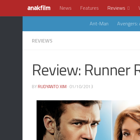
News
Features
Reviews
Ant-Man
Avengers: 
REVIEWS
Review: Runner 
BY
RUDYANTO XIM
· 01/10/2013