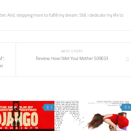
ter. And, stepping more to fulfill my dream. Still, i dedicate my life to
NEXT STORY
M”;
Review: How I Met Your Mother S09E03
an
1
0