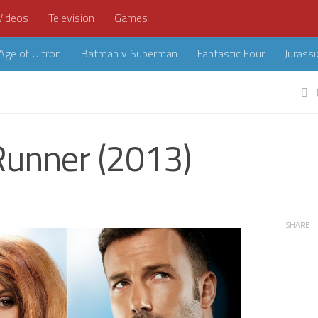
Videos
Television
Games
Age of Ultron
Batman v Superman
Fantastic Four
Jurassi
Runner (2013)
SHARE