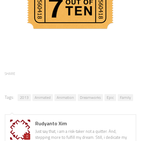
SHARE
Tags:
2013
Animated
Animation
Dreamworks
Epic
Family
Rudyanto Xim
Just say that, i am a risk-taker not a quitter. And,
stepping more to fulfill my dream. Still, i dedicate my