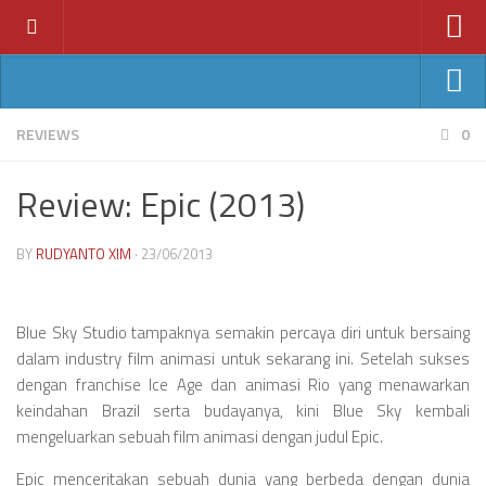
Home
News
Ant-Man
REVIEWS
0
Features
Avengers: Age of Ultron
Review: Epic (2013)
Reviews
Batman v Superman
Index
Fantastic Four
BY
RUDYANTO XIM
· 23/06/2013
Year
Jurassic World
2011
Star Wars VII
Blue Sky Studio tampaknya semakin percaya diri untuk bersaing
2012
dalam industry film animasi untuk sekarang ini. Setelah sukses
2013
dengan franchise Ice Age dan animasi Rio yang menawarkan
keindahan Brazil serta budayanya, kini Blue Sky kembali
2014
mengeluarkan sebuah film animasi dengan judul Epic.
2015
Epic menceritakan sebuah dunia yang berbeda dengan dunia