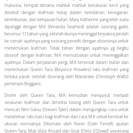
Videos
manusia, tempat dimana mahluk mahluk berukuran kecil yang
Television
disebut dengan leafman hidup dalam keindahan, kesegaran,
kerimbunan, dan kehijauan hutan. Mary Katherine yang lebih suka
Games
dipanggil dengan M.K (Amanda Seyfried) adalah seorang gadis
berumur 17 tahun yang setelah ibunya meninggal terpaksa pindah
ke rumah ayahnya yang seorang peneliti dengan obsesinya untuk
menemukan leafman. Tidak tahan dengan ayahnya yg begitu
obsesif dengan leafman, M.K memutuskan untuk meninggalkan
ayahnya. Dalam perjalanan pergi, M.K tersesat dalam hutan dan
menemukan Queen Tara (Beyonce Knowles) ratu leafman yang
terluka parah setelah diserang oleh Mandrake (Christoph Waltz)
pemimpin Boggans.
Disihir oleh Queen Tara, M.K kemudian menyusut menjadi
seukuran leafman dan dimintai tolong oleh Queen Tara untuk
mencari Nim Galuu (Steven Tyler) dalam mengungkap cara untuk
melahirkan ratu baru bagi leafman dan cara M.K untuk kembali ke
ukuran normalnya. Ditemani oleh Ronin (Colin Ferrell) ajudan
Queen Tara, Mub (Aziz Ansari) dan Grub (Chris O’Dowd) sepasang