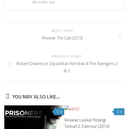
life to film too
NEXT STORY
Review: The Call (2013)
PREVIOUS STORY
Robert Downey Jr. Dipastikan Kembali di The Avengers 2
& 3
YOU MAY ALSO LIKE...
0
0
Review: Laskar Pelangi
Sekuel 2: Edensor (2013)