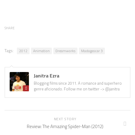
SHARE
Tags:
2012
Animation
Dreamworks
Madagascar 3
Janitra Ezra
Blogging films since 2011. A romance and superhero
genre aficionado. Follow me on twitter -> @janitra
NEXT STORY
Review: The Amazing Spider-Man (2012)