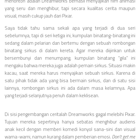
Videos
menonton adalah Dreamworks berhasil menyajikan film animasi
yang seru dan menghibur, tapi secara kualitas cerita maupun
Television
visual, masih cukup jauh dari Pixar.
Games
Saya tidak tahu sama sekali apa yang terjadi di dua seri
sebelumnya, tapi di seri ketiga ini, kumpulan binatang-binatang ini
sedang dalam pelarian dan bertemu dengan sebuah rombongan
binatang sirkus di dalam kereta. Agar mereka diijinkan untuk
bersembunyi dan menumpang, kumpulan binatang “gila” ini
mengaku bahwa mereka juga adalah pemain sirkus. Situasi makin
kacau, saat mereka harus menyajikan sebuah sirkus. Karena di
satu pihak tidak ada yang bisa bermain sirkus, dan di satu sisi
lainnya, rombongan sirkus ini ada dalam masa kelamnya. Apa
yang terjadi selanjutnya penuh dalam keklisean.
Di sisi pengembangan ceritalah Dreamworks gagal melebihi Pixar.
Tujuan mereka sepertinya hanya sebatas menghibur audiens
anak kecil dengan memberi komedi konyol sana-sini dan visual
warna-warni, namun kurang dalam pemberian emosi.
Don’t get me