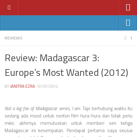
Home
News
Ant-Man
REVIEWS
1
Features
Avengers: Age of Ultron
Review: Madagascar 3:
Reviews
Batman v Superman
Index
Europe’s Most Wanted (2012)
Fantastic Four
Year
Jurassic World
BY
JANITRA EZRA
· 01/07/2012
2011
Star Wars VII
2012
2013
Not a big fan of Madagascar series, I am
. Tapi berhubung waktu itu
sedang ada mood untuk nonton film hura-hura dan tidak perlu
2014
mikir, akhirnya memutuskan untuk memberi seri ketiga
2015
Madagascar ini kesempatan. Pendapat pertama saya seusai