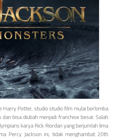
 Harry Potter, studio studio film mulai berlomba
 dan bisa diubah menjadi franchise besar. Salah
lympians karya Rick Riordan yang berjumlah lima
tama Percy Jackson ini, tidak menghambat 20th