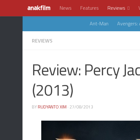
News
Features
Reviews
Ant-Man
Avengers: 
REVIEWS
Review: Percy Ja
(2013)
BY
RUDYANTO XIM
· 27/08/2013