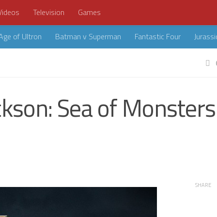
Videos
Television
Games
Age of Ultron
Batman v Superman
Fantastic Four
Jurassi
ckson: Sea of Monsters
SHARE