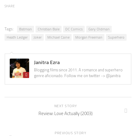
SHARE
Tags:
Batman
Christian Bale
DC Comics
Gary Oldman
Heath Ledger
Joker
Michael Caine
Morgan Freeman
Superhero
Janitra Ezra
Blogging films since 2011. A romance and superhero
genre aficionado. Follow me on twitter -> @janitra
NEXT STORY
Review: Love Actually (2003)
PREVIOUS STORY