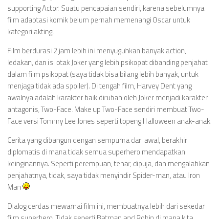
supporting Actor. Suatu pencapaian sendiri, karena sebelumnya
film adaptasi komik belum pernah memenangi Oscar untuk
kategori akting.
Film berdurasi 2 jam lebih ini menyuguhkan banyak action,
ledakan, dan isi otak Joker yang lebih psikopat dibanding penjahat
dalam film psikopat (saya tidak bisa bilang lebih banyak, untuk
menjaga tidak ada spoiler). Di tengah film, Harvey Dent yang
awalnya adalah karakter baik dirubah oleh Joker menjadi karakter
antagonis, Two-Face. Make up Two-Face sendiri membuat Two-
Face versi Tommy Lee Jones seperti topeng Halloween anak-anak.
Cerita yang dibangun dengan sempurna dari awal, berakhir
diplomatis di mana tidak semua superhero mendapatkan
keinginannya. Seperti perempuan, tenar, dipuja, dan mengalahkan
penjahatnya, tidak, saya tidak menyindir Spider-man, atau Iron
Man
Dialog cerdas mewarnai film ini, membuatnya lebih dari sekedar
film superhero. Tidak seperti Batman and Robin di mana kita