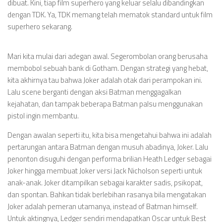
Videos
dibuat. Kini, tiap film superhero yang keluar selalu dibandingkan
dengan TDK. Ya, TDK memang telah mematok standard untuk film
Television
superhero sekarang.
Games
Mari kita mulai dari adegan awal. Segerombolan orang berusaha
membobol sebuah bank di Gotham. Dengan strategi yang hebat,
kita akhirnya tau bahwa Joker adalah otak dari perampokan ini.
Lalu scene berganti dengan aksi Batman menggagalkan
kejahatan, dan tampak beberapa Batman palsu menggunakan
pistol ingin membantu.
Dengan awalan seperti itu, kita bisa mengetahui bahwa ini adalah
pertarungan antara Batman dengan musuh abadinya, Joker. Lalu
penonton disuguhi dengan performa brilian Heath Ledger sebagai
Joker hingga membuat Joker versi Jack Nicholson seperti untuk
anak-anak. Joker ditampilkan sebagai karakter sadis, psikopat,
dan spontan. Bahkan tidak berlebihan rasanya bila mengatakan
Joker adalah pemeran utamanya, instead of Batman himself.
Untuk aktingnya, Ledger sendiri mendapatkan Oscar untuk Best