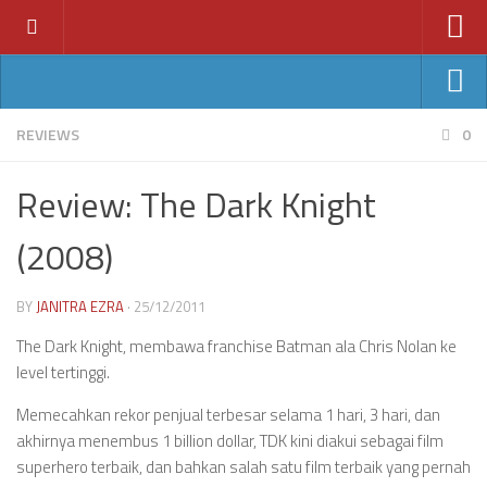
Home
News
Ant-Man
REVIEWS
0
Features
Avengers: Age of Ultron
Review: The Dark Knight
Reviews
Batman v Superman
Index
(2008)
Fantastic Four
Year
Jurassic World
BY
JANITRA EZRA
· 25/12/2011
2011
Star Wars VII
2012
The Dark Knight, membawa franchise Batman ala Chris Nolan ke
level tertinggi.
2013
Memecahkan rekor penjual terbesar selama 1 hari, 3 hari, dan
2014
akhirnya menembus 1 billion dollar, TDK kini diakui sebagai film
2015
superhero terbaik, dan bahkan salah satu film terbaik yang pernah