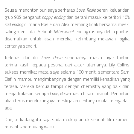
Seusai menonton pun saya berharap
Love, Rosie
berani keluar dari
grup 90% penganut
happy ending
dan berani masuk ke teritori 10%
sad ending
di mana Rosie dan Alex memang tidak bersama meski
saling mencintai. Sebuah
bittersweet
ending rasanya lebih pantas
disematkan untuk kisah mereka, ketimbang melawan logika
ceritanya sendiri.
Terlepas dari itu,
Love, Rosie
sebenarnya masih layak tonton
terima kasih kepada pesona dari aktor utamanya. Lily Collins
sukses memikat mata saya selama 100 menit, sementara Sam
Claflin mampu mengimbanginya dengan memiliki kehadiran yang
terasa. Mereka berdua tampil dengan chemistry yang baik dan
menjadi alasan kenapa
Love, Rosie
masih bisa dinikmati. Penonton
akan terus mendukungnya meski jalan ceritanya mulai mengada-
ada.
Dan, terkadang, itu saja sudah cukup untuk sebuah film komedi
romantis pembuang waktu.