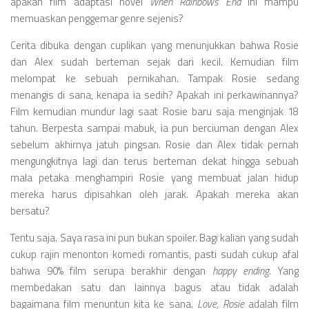
Videos
apakah film adaptasi novel
When Rainbows End
ini mampu
memuaskan penggemar genre sejenis?
Television
Cerita dibuka dengan cuplikan yang menunjukkan bahwa Rosie
Games
dan Alex sudah berteman sejak dari kecil. Kemudian film
melompat ke sebuah pernikahan. Tampak Rosie sedang
menangis di sana, kenapa ia sedih? Apakah ini perkawinannya?
Film kemudian mundur lagi saat Rosie baru saja menginjak 18
tahun. Berpesta sampai mabuk, ia pun berciuman dengan Alex
sebelum akhirnya jatuh pingsan. Rosie dan Alex tidak pernah
mengungkitnya lagi dan terus berteman dekat hingga sebuah
mala petaka menghampiri Rosie yang membuat jalan hidup
mereka harus dipisahkan oleh jarak. Apakah mereka akan
bersatu?
Tentu saja. Saya rasa ini pun bukan spoiler. Bagi kalian yang sudah
cukup rajin menonton komedi romantis, pasti sudah cukup afal
bahwa 90% film serupa berakhir dengan
happy ending
. Yang
membedakan satu dan lainnya bagus atau tidak adalah
bagaimana film menuntun kita ke sana.
Love, Rosie
adalah film