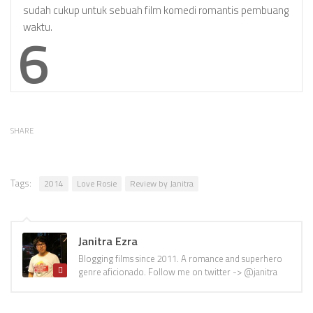
sudah cukup untuk sebuah film komedi romantis pembuang
waktu.
6
SHARE
Tags:
2014
Love Rosie
Review by Janitra
Janitra Ezra
Blogging films since 2011. A romance and superhero
genre aficionado. Follow me on twitter -> @janitra