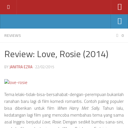
Home
News
Ant-Man
REVIEWS
0
Features
Avengers: Age of Ultron
Review: Love, Rosie (2014)
Reviews
Batman v Superman
Index
Fantastic Four
BY
JANITRA EZRA
· 22/02/2015
Year
Jurassic World
2011
Star Wars VII
2012
Tema lelaki-tidak-bisa-bersahabat-dengan-perempuan bukanlah
2013
ranahan baru lagi di film komedi romantis. Contoh paling populer
bisa diberikan untuk film
When Harry Met Sally
. Tahun lalu,
2014
kedatangan lagi film yang mencoba membahas tema yang sama
2015
asal Inggris berjudul
Love, Rosie
. Dengan sedikit bumbu sana-sini,