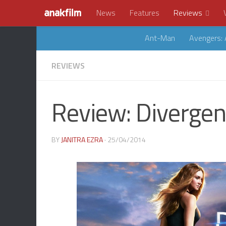
News
Features
Reviews
Ant-Man
Avengers: 
REVIEWS
Review: Divergen
BY
JANITRA EZRA
· 25/04/2014