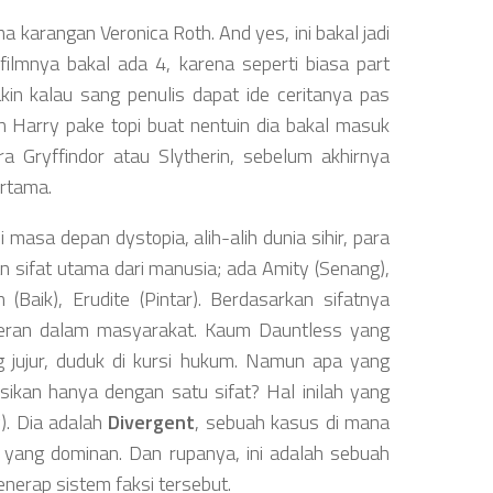
ma karangan Veronica Roth. And yes, ini bakal jadi
filmnya bakal ada 4, karena seperti biasa part
akin kalau sang penulis dapat ide ceritanya pas
n Harry pake topi buat nentuin dia bakal masuk
a Gryffindor atau Slytherin, sebelum akhirnya
rtama.
i masa depan dystopia, alih-alih dunia sihir, para
an sifat utama dari manusia; ada Amity (Senang),
n (Baik), Erudite (Pintar). Berdasarkan sifatnya
peran dalam masyarakat. Kaum Dauntless yang
ng jujur, duduk di kursi hukum. Namun apa yang
nisikan hanya dengan satu sifat? Hal inilah yang
y). Dia adalah
Divergent
, sebuah kasus di mana
at yang dominan. Dan rupanya, ini adalah sebuah
nerap sistem faksi tersebut.