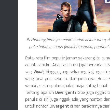
Berhubung filmnya sendiri sudah keluar lama, d
pake bahasa serius (kayak biasanya) padahal 
Rata-rata film populer jaman sekarang itu cum
adaptasi buku. Adaptasi buku juga bervariasi. Mu
you,
Noah
) hingga yang sekarang lagi nge-tr
yang bisa gue sebutin, dari jamannya Bella 
vampir, sekumpulan anak remaja saling bunuh-
Tentang apa sih
Divergent
? Gue juga nggak t
penulis di sini juga nggak ada yang nonton da
untuk nonton
Divergent
di hari terakhirnya bia