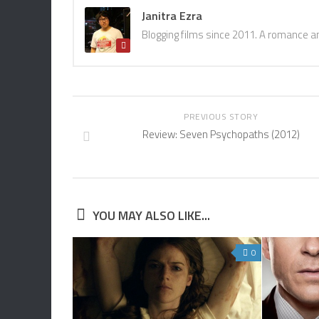
Janitra Ezra
Blogging films since 2011. A romance a
PREVIOUS STORY
Review: Seven Psychopaths (2012)
YOU MAY ALSO LIKE...
0