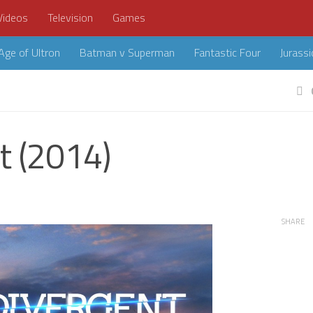
Videos
Television
Games
Age of Ultron
Batman v Superman
Fantastic Four
Jurassi
t (2014)
SHARE