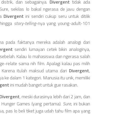
distrik, dan sebagainya.
Divergent
tidak ada
 Sure, sekilas lo bakal ngerasa de javu dengan
ia
Divergent
ini sendiri cukup seru untuk ditilik
 hingga
story-telling
-nya yang young-adult-101
na pada faktanya mereka adalah analogi dari
ergent
sendiri lumayan cetek bikin analoginya,
sebelah. Kalau lo mahasiswa dan ngerasa salah
e-relate sama nih film. Apalagi kalau pas milih
n. Karena itulah maksud utama dari
Divergent
,
ke dalam 1 kategori. Manusia itu unik, memiliki
rgent
ini mudah banget untuk gue rasakan.
Divergent
, meski durasinya lebih dari 2 jam, dan
The Hunger Games (yang pertama).
Sure
, ini bukan
sa, pas lo beli tiket juga udah tahu film apa yang