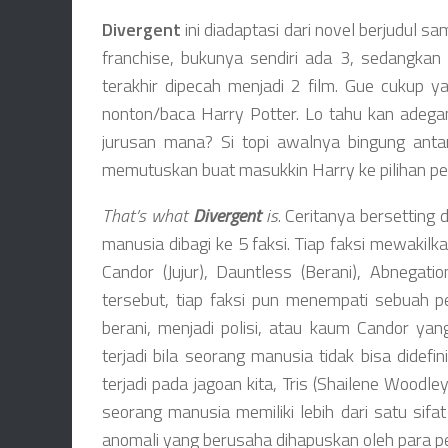
Divergent
ini diadaptasi dari novel berjudul sa
franchise, bukunya sendiri ada 3, sedangkan 
terakhir dipecah menjadi 2 film. Gue cukup y
nonton/baca Harry Potter. Lo tahu kan adega
jurusan mana? Si topi awalnya bingung antar
memutuskan buat masukkin Harry ke pilihan pe
That’s what
Divergent
is
. Ceritanya bersetting d
manusia dibagi ke 5 faksi. Tiap faksi mewakilk
Candor (Jujur), Dauntless (Berani), Abnegatio
tersebut, tiap faksi pun menempati sebuah 
berani, menjadi polisi, atau kaum Candor ya
terjadi bila seorang manusia tidak bisa didefi
terjadi pada jagoan kita, Tris (Shailene Woodle
seorang manusia memiliki lebih dari satu sif
anomali yang berusaha dihapuskan oleh para pe