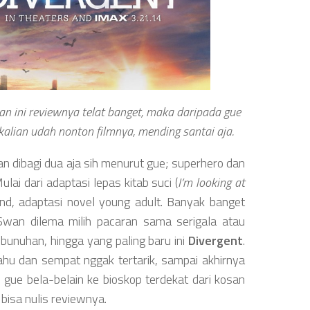
an ini reviewnya telat banget, maka daripada gue
kalian udah nonton filmnya, mending santai aja.
an dibagi dua aja sih menurut gue; superhero dan
lai dari adaptasi lepas kitab suci (
I’m looking at
end, adaptasi novel young adult. Banyak banget
Swan dilema milih pacaran sama serigala atau
bunuhan, hingga yang paling baru ini
Divergent
.
ahu dan sempat nggak tertarik, sampai akhirnya
n gue bela-belain ke bioskop terdekat dari kosan
r bisa nulis reviewnya.