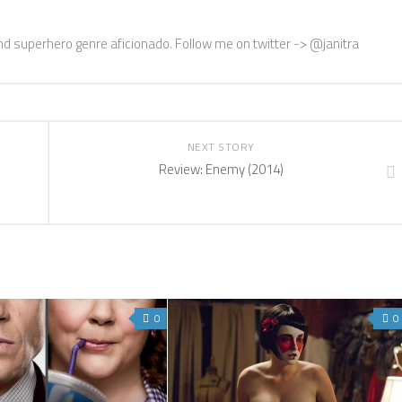
nd superhero genre aficionado. Follow me on twitter -> @janitra
NEXT STORY
Review: Enemy (2014)
0
0