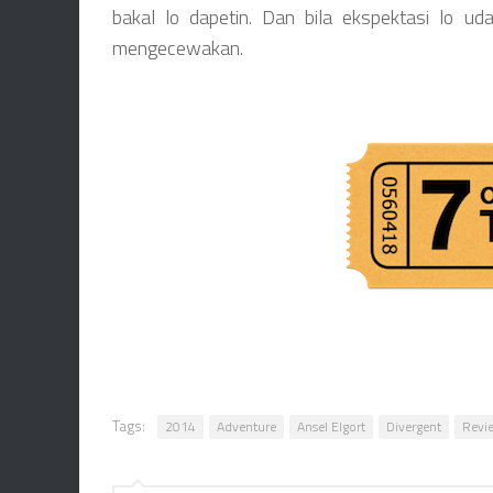
bakal lo dapetin. Dan bila ekspektasi lo uda
mengecewakan.
Tags:
2014
Adventure
Ansel Elgort
Divergent
Revie