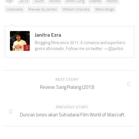
Tags:
2013
3Sum
Action
Andri Cung
Drama
Horror
Indonesia
Review by Janitra
William Chandra
Witra Asliga
Janitra Ezra
Blogging films since 2011. A romance and superhero
genre aficionado. Follow me on twitter -> @janitra
NEXT STORY
Review: Sang Pialang (2013)
PREVIOUS STORY
Duncan Jones akan Sutradarai Film World of Warcraft