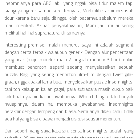
insomnianya para ABG labil yang nggak bisa tidur malem tapi
siangnya ngorok sampe sore. Ternyata, Morti akhir-akhir ini susah
tidur karena baru saja ditinggal oleh pacarnya sebelum mereka
mau menikah. Akibat penyakitnya ini, Morti jadi mulai sering
melihat hal-hal supranatural di kamarnya.
Interesting premise, malah menurut saya ini adalah segment
dengan cerita terbaik walaupun generik. Dengan alur penceritaan
yang acak (maju-mundur-maju 2 langkah-mundur 3 hari) makin
membuat penonton seperti sedang menyelesaikan sebuah
puzzle. Bagi yang sering menonton film-film dengan twist gila-
gilaan, nggak bakal lama buat menyelesaikan puzzle Insomnights,
tapi toh kalaupun kalian gagal, para sutradara masih cukup baik
kok buat nyuapin kalian jawabannya. Which I thing terlalu banyak
nyuapinnya, dalam hal membuka jawabannya, Insomnights
berakhir dengan lempeng dan biasa. Semuanya diberi tahu, tidak
ada hal yang bisa dibawa menjadi diskusi seusai menonton.
Dan seperti yang saya katakan, cerita Insomnights adalah yang