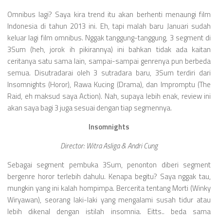
Videos
Omnibus lagi? Saya kira trend itu akan berhenti menaungi film
Television
Indonesia di tahun 2013 ini. Eh, tapi malah baru Januari sudah
Games
keluar lagi film omnibus. Nggak tanggung-tanggung, 3 segment di
3Sum (heh, jorok ih pikirannya) ini bahkan tidak ada kaitan
ceritanya satu sama lain, sampai-sampai genrenya pun berbeda
semua. Disutradarai oleh 3 sutradara baru, 3Sum terdiri dari
Insomnights (Horor), Rawa Kucing (Drama), dan Impromptu (The
Raid, eh maksud saya Action). Nah, supaya lebih enak, review ini
akan saya bagi 3 juga sesuai dengan tiap segmennya.
Insomnights
Director: Witra Asliga & Andri Cung
Sebagai segment pembuka 3Sum, penonton diberi segment
bergenre horor terlebih dahulu. Kenapa begitu? Saya nggak tau,
mungkin yang ini kalah hompimpa. Bercerita tentang Morti (Winky
Wiryawan), seorang laki-laki yang mengalami susah tidur atau
lebih dikenal dengan istilah insomnia. Eitts.. beda sama