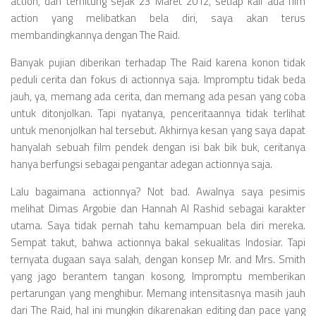
action, dan terhitung sejak 23 Maret 2012, setiap kali ada film
action yang melibatkan bela diri, saya akan terus
membandingkannya dengan The Raid.
Banyak pujian diberikan terhadap The Raid karena konon tidak
peduli cerita dan fokus di actionnya saja. Impromptu tidak beda
jauh, ya, memang ada cerita, dan memang ada pesan yang coba
untuk ditonjolkan. Tapi nyatanya, penceritaannya tidak terlihat
untuk menonjolkan hal tersebut. Akhirnya kesan yang saya dapat
hanyalah sebuah film pendek dengan isi bak bik buk, ceritanya
hanya berfungsi sebagai pengantar adegan actionnya saja.
Lalu bagaimana actionnya? Not bad. Awalnya saya pesimis
melihat Dimas Argobie dan Hannah Al Rashid sebagai karakter
utama. Saya tidak pernah tahu kemampuan bela diri mereka.
Sempat takut, bahwa actionnya bakal sekualitas Indosiar. Tapi
ternyata dugaan saya salah, dengan konsep Mr. and Mrs. Smith
yang jago berantem tangan kosong, Impromptu memberikan
pertarungan yang menghibur. Memang intensitasnya masih jauh
dari The Raid, hal ini mungkin dikarenakan editing dan pace yang