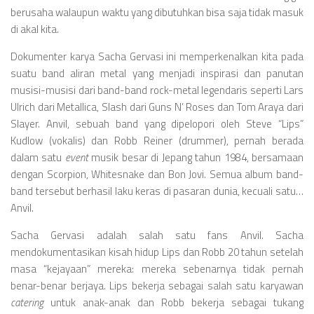
Videos
berusaha walaupun waktu yang dibutuhkan bisa saja tidak masuk
Television
di akal kita.
Games
Dokumenter karya Sacha Gervasi ini memperkenalkan kita pada
suatu band aliran metal yang menjadi inspirasi dan panutan
musisi-musisi dari band-band rock-metal legendaris seperti Lars
Ulrich dari Metallica, Slash dari Guns N’ Roses dan Tom Araya dari
Slayer. Anvil, sebuah band yang dipelopori oleh Steve “Lips”
Kudlow (vokalis) dan Robb Reiner (drummer), pernah berada
dalam satu
event
musik besar di Jepang tahun 1984, bersamaan
dengan Scorpion, Whitesnake dan Bon Jovi. Semua album band-
band tersebut berhasil laku keras di pasaran dunia, kecuali satu…
Anvil.
Sacha Gervasi adalah salah satu fans Anvil. Sacha
mendokumentasikan kisah hidup Lips dan Robb 20 tahun setelah
masa “kejayaan” mereka: mereka sebenarnya tidak pernah
benar-benar berjaya. Lips bekerja sebagai salah satu karyawan
catering
untuk anak-anak dan Robb bekerja sebagai tukang