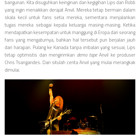
bangunan. Kita disuguhkan keinginan dan kegigihan Lips dan Robb
yang ingin menaikkan derajat Anvil. Mereka tetap bermain dalam
skala kecil untuk fans setia mereka, sementara menjalankan
tugas mereka sebagai kepala keluarga masing-masing. Ketika
mendapatkan kesempatan untuk manggung di Eropa dari seorang
fans yang mengaturnya, bahkan hal tersebut pun berjalan jauh
dari harapan. Pulang ke Kanada tanpa imbalan yang sesuai, Lips
tetap optimistis dan mengirimkan
demo tape
Anvil ke produser
Chris Tsangarides. Dari situlah cerita Anvil yang mulai merangkak
dimulai.