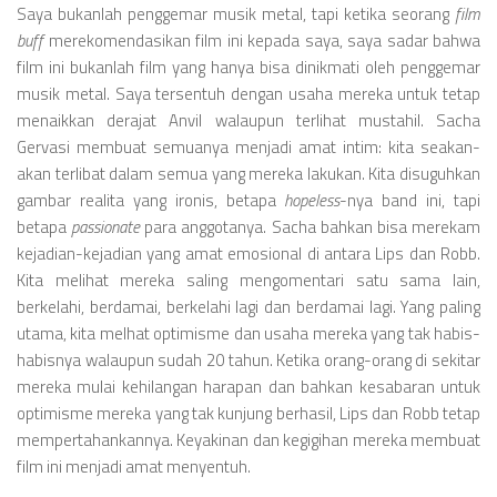
Saya bukanlah penggemar musik metal, tapi ketika seorang
film
buff
merekomendasikan film ini kepada saya, saya sadar bahwa
film ini bukanlah film yang hanya bisa dinikmati oleh penggemar
musik metal. Saya tersentuh dengan usaha mereka untuk tetap
menaikkan derajat Anvil walaupun terlihat mustahil. Sacha
Gervasi membuat semuanya menjadi amat intim: kita seakan-
akan terlibat dalam semua yang mereka lakukan. Kita disuguhkan
gambar realita yang ironis, betapa
hopeless
-nya band ini, tapi
betapa
passionate
para anggotanya. Sacha bahkan bisa merekam
kejadian-kejadian yang amat emosional di antara Lips dan Robb.
Kita melihat mereka saling mengomentari satu sama lain,
berkelahi, berdamai, berkelahi lagi dan berdamai lagi. Yang paling
utama, kita melhat optimisme dan usaha mereka yang tak habis-
habisnya walaupun sudah 20 tahun. Ketika orang-orang di sekitar
mereka mulai kehilangan harapan dan bahkan kesabaran untuk
optimisme mereka yang tak kunjung berhasil, Lips dan Robb tetap
mempertahankannya. Keyakinan dan kegigihan mereka membuat
film ini menjadi amat menyentuh.