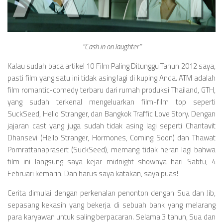
Videos
Television
Games
“Cash in on laughter”
Kalau sudah baca artikel 10 Film Paling Ditunggu Tahun 2012 saya,
pasti film yang satu ini tidak asing lagi di kuping Anda. ATM adalah
film romantic-comedy terbaru dari rumah produksi Thailand, GTH,
yang sudah terkenal mengeluarkan film-film top seperti
SuckSeed, Hello Stranger, dan Bangkok Traffic Love Story. Dengan
jajaran cast yang juga sudah tidak asing lagi seperti Chantavit
Dhansevi (Hello Stranger, Hormones, Coming Soon) dan Thawat
Pornrattanaprasert (SuckSeed), memang tidak heran lagi bahwa
film ini langsung saya kejar midnight shownya hari Sabtu, 4
Februari kemarin. Dan harus saya katakan, saya puas!
Cerita dimulai dengan perkenalan penonton dengan Sua dan Jib,
sepasang kekasih yang bekerja di sebuah bank yang melarang
para karyawan untuk saling berpacaran. Selama 3 tahun, Sua dan