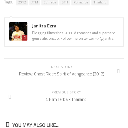
Tags:
2012
ATM
Comedy
GTH
Romance
Thailand
Janitra Ezra
Blogging films since 2011. A romance and superhero
genre aficionado. Follow me on twitter -> @janitra
NEXT STORY
Review: Ghost Rider: Spirit of Vengeance (2012)
PREVIOUS STORY
5 Film Terbaik Thailand
YOU MAY ALSO LIKE...