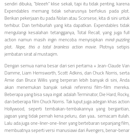
sendiri dibuka, “bleeeh” klise sekali, tapi itu tidak penting, karena
Expendables memang tidak seharusnya berfokus pada plot.
Berikan pekerjaan itu pada Nolan atau Scorsese, kita di sini untuk
terhibur. Dan terhiburlah yang kita dapatkan. Expendables tidak
mengulangi kesalahan tetangganya, Total Recall, yang juga full
action namun masih ingin mencoba menyisipkan
mind
-
puzzling
plot.
Nope, this a total brainless action movie.
Plotnya setipis
jembatan sirat al mustaqim.
Dengan semua nama besar dari seri pertama + Jean-Claude Van
Damme, Liam Hemsworth, Scott Adkins, dan Chuck Norris, serta
Arnie dan Bruce Willis yang berperan lebih banyak di sini, Anda
akan menemukan banyak sekali referensi film-film mereka.
Beberapa yang bisa saya ingat adalah Terminator, Die Hard, Rocky,
dan beberapa film Chuck Norris. Tak luput juga adegan khas action
Hollywood, seperti tembakan-tembakannya yang bergantian,
jagoan yang tidak pernah kena peluru, dan yaa.. semacam itulah.
Lalu ada juga one-liner-one-liner yang bertebaran sepanjang film,
membuatnya seperti versi manusiawi dari Avengers, benar-benar