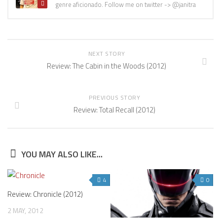
genre aficionado. Follow me on twitter -> @janitra
NEXT STORY
Review: The Cabin in the Woods (2012)
PREVIOUS STORY
Review: Total Recall (2012)
YOU MAY ALSO LIKE...
4
0
Review: Chronicle (2012)
2 MAY, 2012