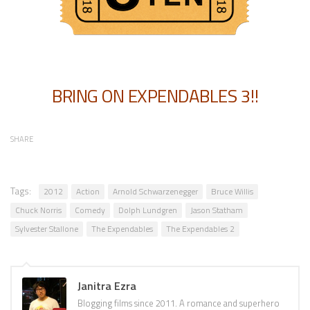
BRING ON EXPENDABLES 3!!
SHARE
Tags:
2012
Action
Arnold Schwarzenegger
Bruce Willis
Chuck Norris
Comedy
Dolph Lundgren
Jason Statham
Sylvester Stallone
The Expendables
The Expendables 2
Janitra Ezra
Blogging films since 2011. A romance and superhero