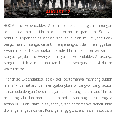
Videos
Television
Games
BOOM! The Expendables 2 bisa dikatakan sebagai rombongan
terakhir dari parade film blockbuster musim panas ini. Sebagai
penutup, Expendables adalah sebuah cucian mulut yang tidak
bergizi namun sangat dinanti, menyenangkan, dan meninggalkan
kesan manis. Harus diakui, parade film musim panas kali ini
sangat
epic
, dari The Avengers hingga The Expendables 2, rasanya
sangat sulit kita mendapatkan line-up sebagus ini lagi dalam
waktu dekat.
Franchise Expendables, sejak seri pertamanya memang sudah
menarik perhatian. Ide menggabungkan bintang-bintang action
jaman dulu dengan (beberapa) jaman sekarang dalam satu film itu
memang gila dan merupakan mimpi basah bagi para penggila
action 80-90an. Namun sayangnya, seri pertamanya sendiri bisa
dibilang mengecewakan. Kurang menggigit, adalah salah satu cara