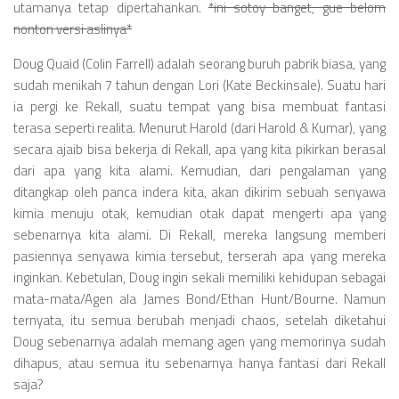
utamanya tetap dipertahankan.
*ini sotoy banget, gue belom
nonton versi aslinya*
Doug Quaid (Colin Farrell) adalah seorang buruh pabrik biasa, yang
sudah menikah 7 tahun dengan Lori (Kate Beckinsale). Suatu hari
ia pergi ke Rekall, suatu tempat yang bisa membuat fantasi
terasa seperti realita. Menurut Harold (dari Harold & Kumar), yang
secara ajaib bisa bekerja di Rekall, apa yang kita pikirkan berasal
dari apa yang kita alami. Kemudian, dari pengalaman yang
ditangkap oleh panca indera kita, akan dikirim sebuah senyawa
kimia menuju otak, kemudian otak dapat mengerti apa yang
sebenarnya kita alami. Di Rekall, mereka langsung memberi
pasiennya senyawa kimia tersebut, terserah apa yang mereka
inginkan. Kebetulan, Doug ingin sekali memiliki kehidupan sebagai
mata-mata/Agen ala James Bond/Ethan Hunt/Bourne. Namun
ternyata, itu semua berubah menjadi chaos, setelah diketahui
Doug sebenarnya adalah memang agen yang memorinya sudah
dihapus, atau semua itu sebenarnya hanya fantasi dari Rekall
saja?