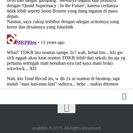
Friends
About Us
anakfilm © 2015. All Rights Reserved.
Contact Us