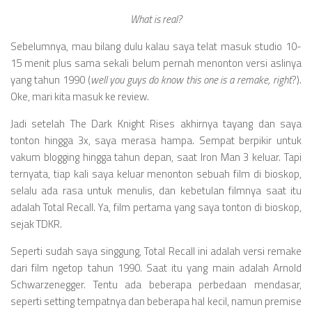
Videos
What is real?
Television
Sebelumnya, mau bilang dulu kalau saya telat masuk studio 10-
Games
15 menit plus sama sekali belum pernah menonton versi aslinya
yang tahun 1990 (
well you guys do know this one is a remake, right
?).
Oke, mari kita masuk ke review.
Jadi setelah The Dark Knight Rises akhirnya tayang dan saya
tonton hingga 3x, saya merasa hampa. Sempat berpikir untuk
vakum blogging hingga tahun depan, saat Iron Man 3 keluar. Tapi
ternyata, tiap kali saya keluar menonton sebuah film di bioskop,
selalu ada rasa untuk menulis, dan kebetulan filmnya saat itu
adalah Total Recall. Ya, film pertama yang saya tonton di bioskop,
sejak TDKR.
Seperti sudah saya singgung, Total Recall ini adalah versi remake
dari film ngetop tahun 1990. Saat itu yang main adalah Arnold
Schwarzenegger. Tentu ada beberapa perbedaan mendasar,
seperti setting tempatnya dan beberapa hal kecil, namun premise