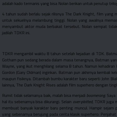
adalah kado termanis yang bisa Nolan berikan untuk penutup trilog
4 tahun sudah berlalu sejak rilisnya The Dark Knight, film yan
untuk sekuelnya melambung tinggi. Nolan yang awalnya memasuk
menyambut aktor muda berbakat tersebut. Nolan sempat tidak i
jadilah TDKR ini.
TDKR mengambil waktu 8 tahun setelah kejadian di TDK. Batman (
Gotham pun sedang berada dalam masa tenangnya, Batman yang b
Wayne, yang ikut menghilang selama 8 tahun. Namun kehadiran
Gordon (Gary Oldman) inginkan. Batman pun akhirnya kembali kel
maupun fisiknya. Ditambah bumbu karakter baru seperti John Bla
lainnya, The Dark Knight Rises adalah film superhero dengan tingk
Rumit tidak selamanya baik, malah bisa menjadi
boomerang
. Saya
hal itu sebenarnya bisa dikurangi. Selain
over-plotted
, TDKR juga m
membuat banyak karakter baru penting muncul. Hampir sejam
yang sebenarnya berujung pada cerita klasik superhero: Penjah