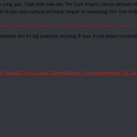
up yang pas. Tidak lebih baik dari The Dark Knight, namun berha
s di studio saya sampai bertepuk tangan 3x sepanjang film. Dan end
_________________________________________
terpiece. But it’s big, powerful, touching, & loud. A true proper conclusion
er Nolan
DC Comics
Gary Oldman
Morgan Freeman
Superhero
The Dar