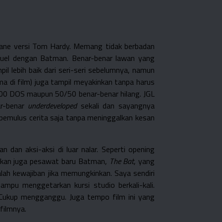
 Bane versi Tom Hardy. Memang tidak berbadan
rduel dengan Batman. Benar-benar lawan yang
pil lebih baik dari seri-seri sebelumnya, namun
 di film) juga tampil meyakinkan tanpa harus
 500 DOS maupun 50/50 benar-benar hilang. JGL
ar-benar
underdeveloped
sekali dan sayangnya
pemulus cerita saja tanpa meninggalkan kesan
 dan aksi-aksi di luar nalar. Seperti opening
hkan juga pesawat baru Batman,
The Bat
, yang
h kewajiban jika memungkinkan. Saya sendiri
ampu menggetarkan kursi studio berkali-kali.
 Cukup mengganggu. Juga tempo film ini yang
filmnya.