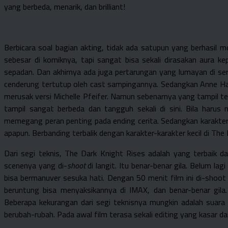
yang berbeda, menarik, dan brilliant!
Berbicara soal bagian akting, tidak ada satupun yang berhasil
sebesar di komiknya, tapi sangat bisa sekali dirasakan aura 
sepadan. Dan akhirnya ada juga pertarungan yang lumayan di seri 
cenderung tertutup oleh cast sampingannya. Sedangkan Anne Hat
merusak versi Michelle Pfeifer. Namun sebenarnya yang tampil t
tampil sangat berbeda dan tangguh sekali di sini. Bila harus
memegang peran penting pada ending cerita. Sedangkan karakte
apapun. Berbanding terbalik dengan karakter-karakter kecil di The
Dari segi teknis, The Dark Knight Rises adalah yang terbaik dar
scenenya yang di-
shoot
di langit. Itu benar-benar gila. Belum lagi
bisa bermanuver sesuka hati. Dengan 50 menit film ini di-sho
beruntung bisa menyaksikannya di IMAX, dan benar-benar gila
Beberapa kekurangan dari segi teknisnya mungkin adalah suara 
berubah-rubah. Pada awal film terasa sekali editing yang kasar 