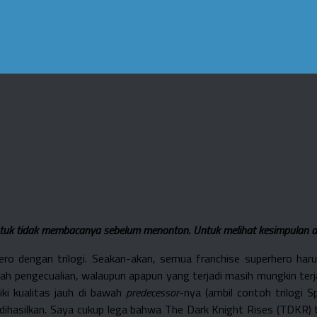
ntuk tidak membacanya sebelum menonton. Untuk melihat kesimpulan akh
ro dengan trilogi. Seakan-akan, semua franchise superhero harus 
lah pengecualian, walaupun apapun yang terjadi masih mungkin terj
liki kualitas jauh di bawah
predecessor
-nya (ambil contoh trilogi 
 dihasilkan. Saya cukup lega bahwa The Dark Knight Rises (TDKR)