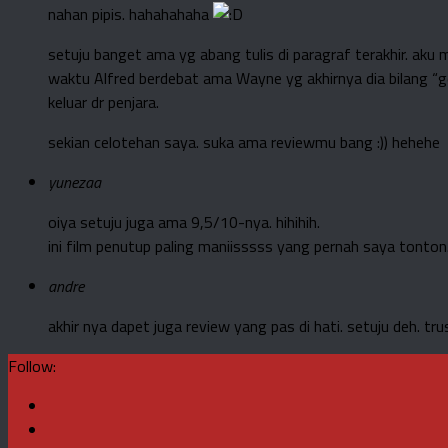
nahan pipis. hahahahaha
setuju banget ama yg abang tulis di paragraf terakhir. ak
waktu Alfred berdebat ama Wayne yg akhirnya dia bilang “g
keluar dr penjara.
sekian celotehan saya. suka ama reviewmu bang :)) hehehe
yunezaa
oiya setuju juga ama 9,5/10-nya. hihihih.
ini film penutup paling maniisssss yang pernah saya tonton.
andre
akhir nya dapet juga review yang pas di hati. setuju deh. tr
Follow: