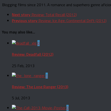
Blogging films since 2011. A romance and superhero genre aficio
Next story
Review: Total Recall (2012)
Previous story
Review: Ice Age: Continental Drift (2012)
You may also like...
0
Review: Deadfall (2012)
25 Feb, 2013
1
Review: The Lone Ranger (2013)
5 Jul, 2013
0