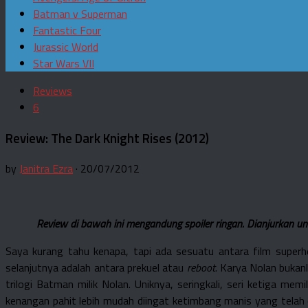
Batman v Superman
Fantastic Four
Jurassic World
Star Wars VII
Reviews
6
Review: The Dark Knight Rises (2012)
by
Janitra Ezra
· 20/07/2012
Review di bawah ini mengandung spoiler ringan. Dianjurkan u
Saya kurang tahu kenapa, tapi ada sesuatu antara film superhe
selanjutnya adalah antara prekuel atau
reboot
. Karya Nolan bukan
trilogi Batman milik Nolan. Uniknya, seringkali, seri ketiga memi
kenangan pahit lebih mudah diingat ketimbang manis yang telah