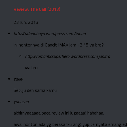
Review: The Call (2013)
23 Jun, 2013
http://adrianbayu.wordpress.com
Adrian
ini nontonnya di Gancit IMAX jem 12.45 ya bro?
http://romanticsuperhero.wordpress.com
janitra
iya bro
zakiy
Setuju deh sama kamu
yunezaa
akhirnyaaaaaa baca review ini jugaaaa! hahahaa.
awal nonton ada yg berasa ‘kurang’, yup ternyata emang ed