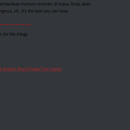
sil memberikan momen-momen di mana Anda akan
ingnya, oh,
it’s the best you can have
.
__________
 for the trilogy.
k Knight Rises
Thriller
Tom Hardy