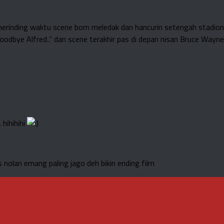
u merinding waktu scene bom meledak dan hancurin setengah stadion
oodbye Alfred..” dan scene terakhir pas di depan nisan Bruce Way
 hihihihi
us nolan emang paling jago deh bikin ending film