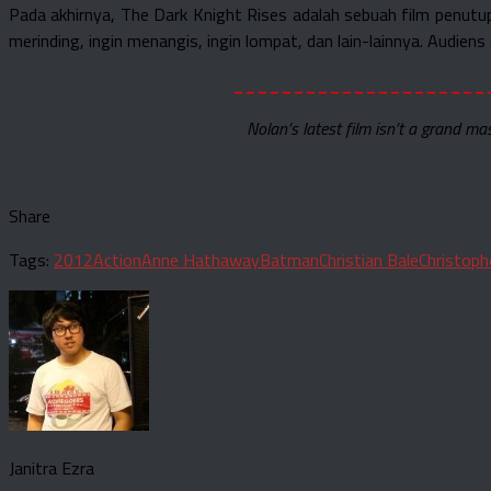
Pada akhirnya, The Dark Knight Rises adalah sebuah film penut
merinding, ingin menangis, ingin lompat, dan lain-lainnya. Audien
_____________________
Nolan’s latest film isn’t a grand mas
Share
Tags:
2012
Action
Anne Hathaway
Batman
Christian Bale
Christoph
Janitra Ezra