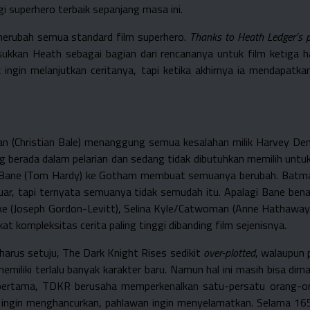
i superhero terbaik sepanjang masa ini.
g merubah semua standard film superhero.
Thanks to Heath Ledger’s 
kan Heath sebagai bagian dari rencananya untuk film ketiga ha
ngin melanjutkan ceritanya, tapi ketika akhirnya ia mendapatk
Christian Bale) menanggung semua kesalahan milik Harvey Dent, k
erada dalam pelarian dan sedang tidak dibutuhkan memilih untuk
 Bane (Tom Hardy) ke Gotham membuat semuanya berubah. Batman 
uar, tapi ternyata semuanya tidak semudah itu. Apalagi Bane ben
ke (Joseph Gordon-Levitt), Selina Kyle/Catwoman (Anne Hathaway),
at kompleksitas cerita paling tinggi dibanding film sejenisnya.
 harus setuju, The Dark Knight Rises sedikit
over-plotted
, walaupun 
emiliki terlalu banyak karakter baru. Namun hal ini masih bisa di
 pertama, TDKR berusaha memperkenalkan satu-persatu orang-o
at ingin menghancurkan, pahlawan ingin menyelamatkan. Selama 16