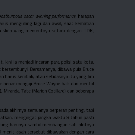
posthumous oscar winning performance
, harapan
rus mengulang lagi dari awal, saat kematian
an skrip yang menurutnya setara dengan TDK,
ini ia menjadi incaran para polisi satu kota.
 bersembunyi. Bersamanya, dibawa pula Bruce
harus kembali, atau setidaknya itu yang Jim
ar-benar menguji Bruce Wayne baik dari mental
 Miranda Tate (Marion Cotillard) dan beberapa
pada akhirnya semuanya berperan penting, tapi
maafkan, mengingat jangka waktu 8 tahun pasti
rang barunya sambil membangun sub-plotnya
5 menit kisah tersebut dibawakan dengan cara