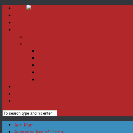
Home
News
Features
Reviews
Index
Year
2011
2012
2013
2014
2015
Videos
Television
Games
Ant-Man
Avengers: Age of Ultron