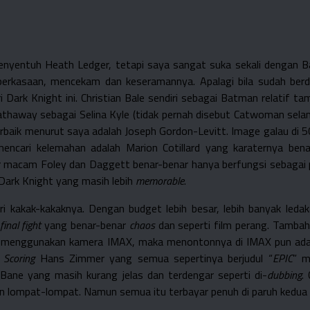
 menyentuh Heath Ledger, tetapi saya sangat suka sekali dengan
keperkasaan, mencekam dan keseramannya. Apalagi bila sudah be
Dark Knight ini. Christian Bale sendiri sebagai Batman relatif tam
haway sebagai Selina Kyle (tidak pernah disebut Catwoman selama
erbaik menurut saya adalah Joseph Gordon-Levitt. Image galau di
 mencari kelemahan adalah Marion Cotillard yang karaternya ben
r macam Foley dan Daggett benar-benar hanya berfungsi sebagai 
 Dark Knight yang masih lebih
memorable
.
i kakak-kakaknya. Dengan budget lebih besar, lebih banyak ledakan
final fight
yang benar-benar
chaos
dan seperti film perang. Tamba
ot menggunakan kamera IMAX, maka menontonnya di IMAX pun adala
.
Scoring
Hans Zimmer yang semua sepertinya berjudul “
EPIC
” m
Bane yang masih kurang jelas dan terdengar seperti di-
dubbing
.
dan lompat-lompat. Namun semua itu terbayar penuh di paruh kedua 