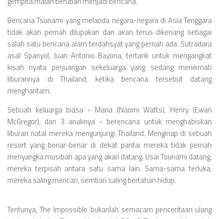
Videos
gempita malah berubah menjadi bencana.
Television
Bencana Tsunami yang melanda negara-negara di Asia Tenggara
tidak akan pernah dilupakan dan akan terus dikenang sebagai
Games
salah satu bencana alam terdahsyat yang pernah ada. Sutradara
asal Spanyol, Juan Antonio Bayona, tertarik untuk mengangkat
kisah nyata perjuangan sekeluarga yang sedang menikmati
liburannya di Thailand, ketika bencana tersebut datang
menghantam.
Sebuah keluarga biasa - Maria (Naomi Watts), Henry (Ewan
McGregor), dan 3 anaknya - berencana untuk menghabiskan
liburan natal mereka mengunjungi Thailand. Menginap di sebuah
resort yang benar-benar di dekat pantai mereka tidak pernah
menyangka musibah apa yang akan datang. Usai Tsunami datang,
mereka terpisah antara satu sama lain. Sama-sama terluka,
mereka saling mencari, sembari saling bertahan hidup.
Tentunya, The Impossible bukanlah semacam penceritaan ulang