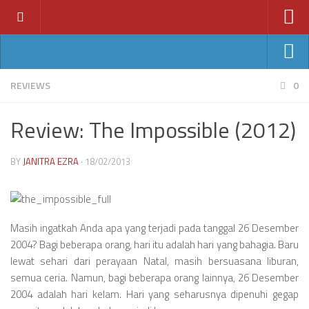
Home
News
Ant-Man
REVIEWS
0
Features
Avengers: Age of Ultron
Review: The Impossible (2012)
Reviews
Batman v Superman
Index
Fantastic Four
BY
JANITRA EZRA
· 18/02/2013
Year
Jurassic World
2011
Star Wars VII
2012
Masih ingatkah Anda apa yang terjadi pada tanggal 26 Desember
2013
2004? Bagi beberapa orang, hari itu adalah hari yang bahagia. Baru
lewat sehari dari perayaan Natal, masih bersuasana liburan,
2014
semua ceria. Namun, bagi beberapa orang lainnya, 26 Desember
2015
2004 adalah hari kelam. Hari yang seharusnya dipenuhi gegap