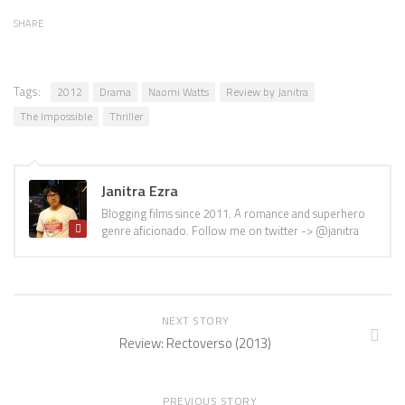
SHARE
Tags:
2012
Drama
Naomi Watts
Review by Janitra
The Impossible
Thriller
Janitra Ezra
Blogging films since 2011. A romance and superhero
genre aficionado. Follow me on twitter -> @janitra
NEXT STORY
Review: Rectoverso (2013)
PREVIOUS STORY