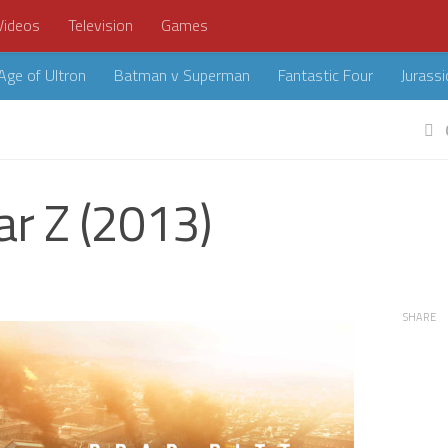
Videos
Television
Games
Age of Ultron
Batman v Superman
Fantastic Four
Jurassi
r Z (2013)
SHARE