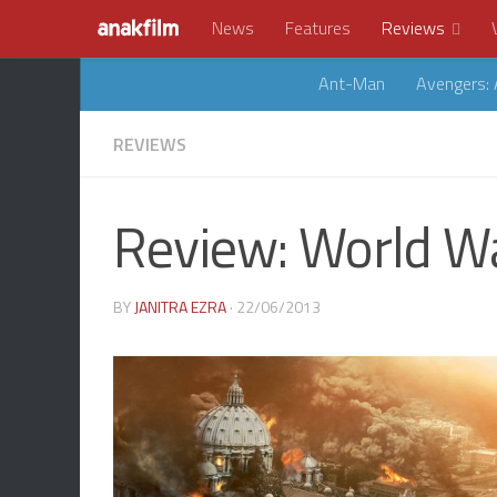
News
Features
Reviews
Ant-Man
Avengers: 
REVIEWS
Review: World Wa
BY
JANITRA EZRA
· 22/06/2013