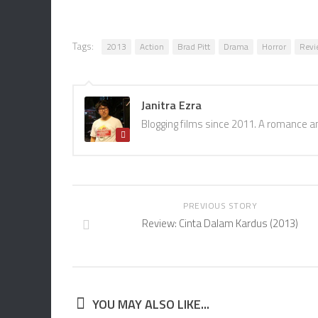
Tags:
2013
Action
Brad Pitt
Drama
Horror
Revi
Janitra Ezra
Blogging films since 2011. A romance a
PREVIOUS STORY
Review: Cinta Dalam Kardus (2013)
YOU MAY ALSO LIKE...