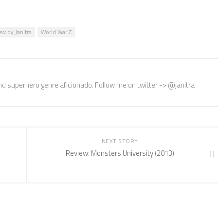
ew by Janitra
World War Z
nd superhero genre aficionado. Follow me on twitter -> @janitra
NEXT STORY
Review: Monsters University (2013)