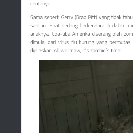
ceritanya.
Sama seperti Gerry (Brad Pitt) yang tidak tahu
saat ini. Saat sedang berkendara di dalam mo
anaknya, tiba-tiba Amerika diserang oleh zom
dimulai dari virus flu burung yang bermutas
dijelaskan. All we know, it’s zombie’s time!