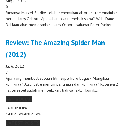
Aug 6, 2013
0
Rupanya Marvel Studios telah menemukan aktor untuk memainkan
peran Harry Osborn. Apa kalian bisa menebak siapa? Well, Dane
DeHaan akan memerankan Harry Osborn, sahabat Peter Parker...
Review: The Amazing Spider-Man
(2012)
Jul 6, 2012
7
Apa yang membuat sebuah film superhero bagus? Mengikuti
komiknya? Atau justru menyimpang jauh dari komiknya? Rupanya 2
hal tersebut sudah membuktikan, bahwa faktor komik...
GET SOCIAL
267
Fans
Like
341
Followers
Follow
LATEST POSTS