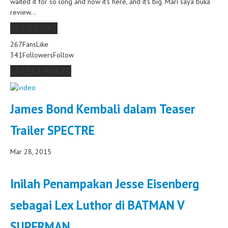
waited it for so long and now it's here, and it's big. Mari saya buka
review...
GET SOCIAL
267
Fans
Like
341
Followers
Follow
LATEST POSTS
James Bond Kembali dalam Teaser
Trailer SPECTRE
Mar 28, 2015
Inilah Penampakan Jesse Eisenberg
sebagai Lex Luthor di BATMAN V
SUPERMAN