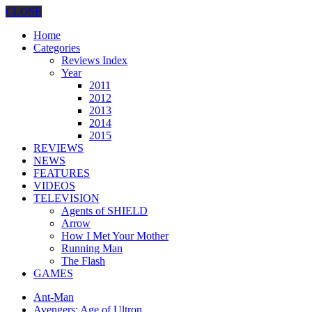
CLOSE
Home
Categories
Reviews Index
Year
2011
2012
2013
2014
2015
REVIEWS
NEWS
FEATURES
VIDEOS
TELEVISION
Agents of SHIELD
Arrow
How I Met Your Mother
Running Man
The Flash
GAMES
Ant-Man
Avengers: Age of Ultron