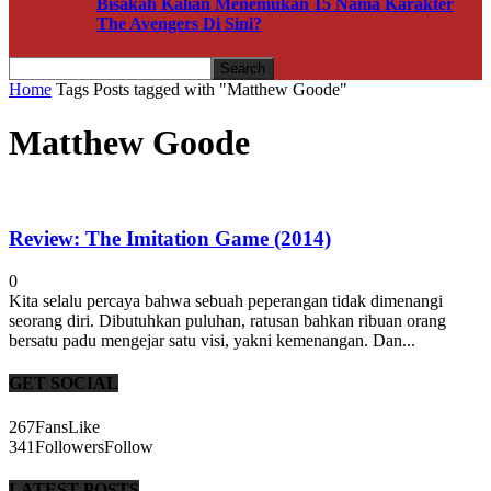
Bisakah Kalian Menemukan 15 Nama Karakter
The Avengers Di Sini?
Home
Tags
Posts tagged with "Matthew Goode"
Matthew Goode
Review: The Imitation Game (2014)
0
Kita selalu percaya bahwa sebuah peperangan tidak dimenangi
seorang diri. Dibutuhkan puluhan, ratusan bahkan ribuan orang
bersatu padu mengejar satu visi, yakni kemenangan. Dan...
GET SOCIAL
267
Fans
Like
341
Followers
Follow
LATEST POSTS