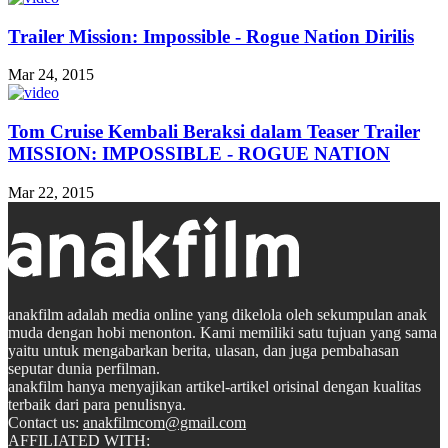
Trailer Mission: Impossible - Rogue Nation Dirilis
Mar 24, 2015
Tom Cruise Kembali Beraksi dalam Teaser Trailer
MISSION: IMPOSSIBLE - ROGUE NATION
Mar 22, 2015
anakfilm adalah media online yang dikelola oleh sekumpulan anak
muda dengan hobi menonton. Kami memiliki satu tujuan yang sama
yaitu untuk mengabarkan berita, ulasan, dan juga pembahasan
seputar dunia perfilman.
anakfilm hanya menyajikan artikel-artikel orisinal dengan kualitas
terbaik dari para penulisnya.
Contact us:
anakfilmcom@gmail.com
AFFILIATED WITH: