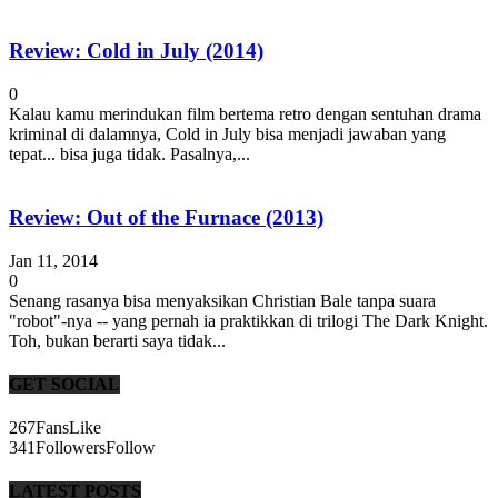
Review: Cold in July (2014)
0
Kalau kamu merindukan film bertema retro dengan sentuhan drama
kriminal di dalamnya, Cold in July bisa menjadi jawaban yang
tepat... bisa juga tidak. Pasalnya,...
Review: Out of the Furnace (2013)
Jan 11, 2014
0
Senang rasanya bisa menyaksikan Christian Bale tanpa suara
"robot"-nya -- yang pernah ia praktikkan di trilogi The Dark Knight.
Toh, bukan berarti saya tidak...
GET SOCIAL
267
Fans
Like
341
Followers
Follow
LATEST POSTS