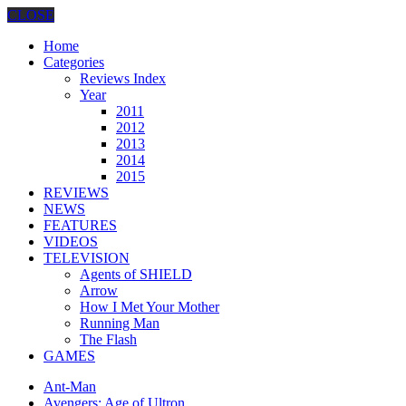
CLOSE
Home
Categories
Reviews Index
Year
2011
2012
2013
2014
2015
REVIEWS
NEWS
FEATURES
VIDEOS
TELEVISION
Agents of SHIELD
Arrow
How I Met Your Mother
Running Man
The Flash
GAMES
Ant-Man
Avengers: Age of Ultron