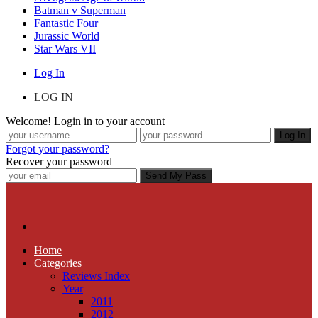
Batman v Superman
Fantastic Four
Jurassic World
Star Wars VII
Log In
LOG IN
Welcome! Login in to your account
Forgot your password?
Recover your password
Home
Categories
Reviews Index
Year
2011
2012