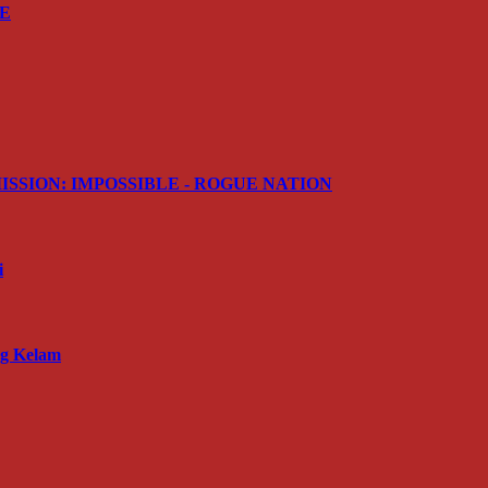
RE
ler MISSION: IMPOSSIBLE - ROGUE NATION
i
ng Kelam