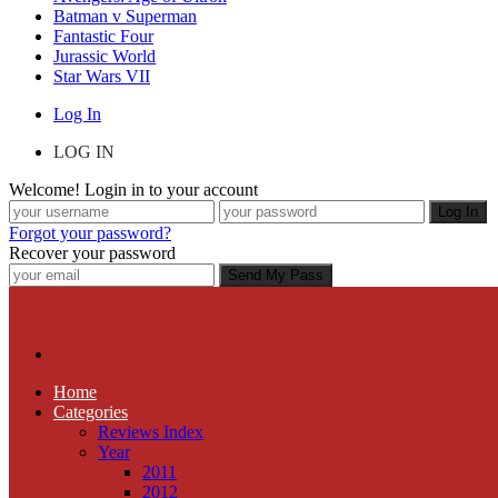
Batman v Superman
Fantastic Four
Jurassic World
Star Wars VII
Log In
LOG IN
Welcome! Login in to your account
Forgot your password?
Recover your password
Home
Categories
Reviews Index
Year
2011
2012