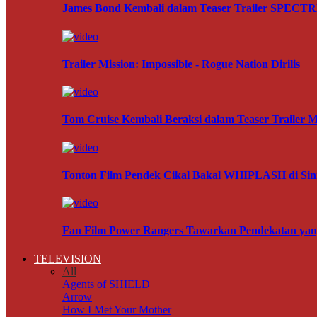
James Bond Kembali dalam Teaser Trailer SPECT
Trailer Mission: Impossible - Rogue Nation Dirilis
Tom Cruise Kembali Beraksi dalam Teaser Trai
Tonton Film Pendek Cikal Bakal WHIPLASH di Sin
Fan Film Power Rangers Tawarkan Pendekatan ya
TELEVISION
All
Agents of SHIELD
Arrow
How I Met Your Mother