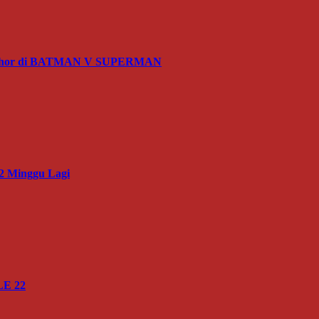
x Luthor di BATMAN V SUPERMAN
 Minggu Lagi
LE 22