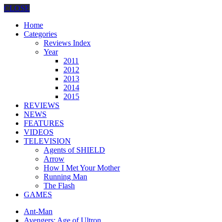
CLOSE
Home
Categories
Reviews Index
Year
2011
2012
2013
2014
2015
REVIEWS
NEWS
FEATURES
VIDEOS
TELEVISION
Agents of SHIELD
Arrow
How I Met Your Mother
Running Man
The Flash
GAMES
Ant-Man
Avengers: Age of Ultron