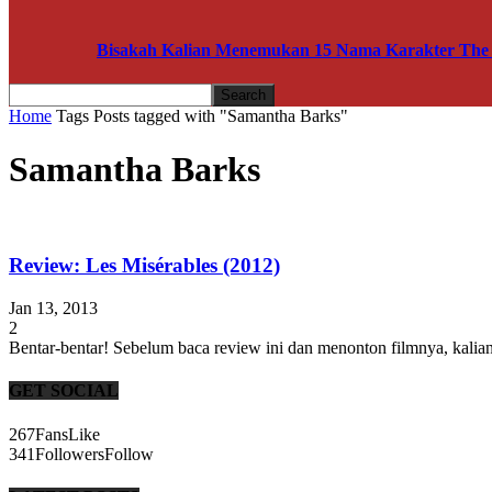
Bisakah Kalian Menemukan 15 Nama Karakter The A
Home
Tags
Posts tagged with "Samantha Barks"
Samantha Barks
Review: Les Misérables (2012)
Jan 13, 2013
2
Bentar-bentar! Sebelum baca review ini dan menonton filmnya, kalian
GET SOCIAL
267
Fans
Like
341
Followers
Follow