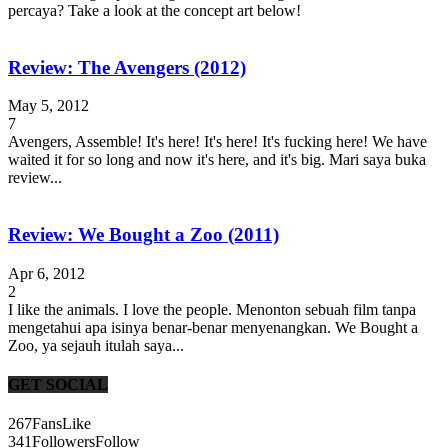
percaya? Take a look at the concept art below!
Review: The Avengers (2012)
May 5, 2012
7
Avengers, Assemble! It's here! It's here! It's fucking here! We have
waited it for so long and now it's here, and it's big. Mari saya buka
review...
Review: We Bought a Zoo (2011)
Apr 6, 2012
2
I like the animals. I love the people. Menonton sebuah film tanpa
mengetahui apa isinya benar-benar menyenangkan. We Bought a
Zoo, ya sejauh itulah saya...
GET SOCIAL
267
Fans
Like
341
Followers
Follow