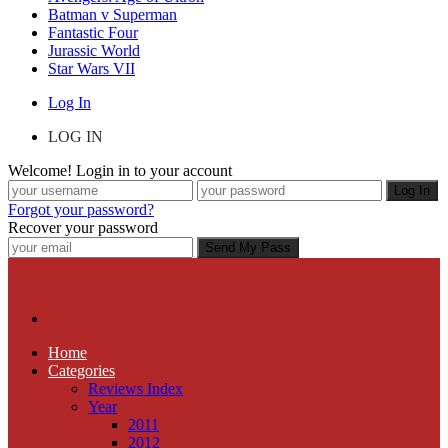
Batman v Superman
Fantastic Four
Jurassic World
Star Wars VII
Log In
LOG IN
Welcome! Login in to your account
Forgot your password?
Recover your password
Home
Categories
Reviews Index
Year
2011
2012