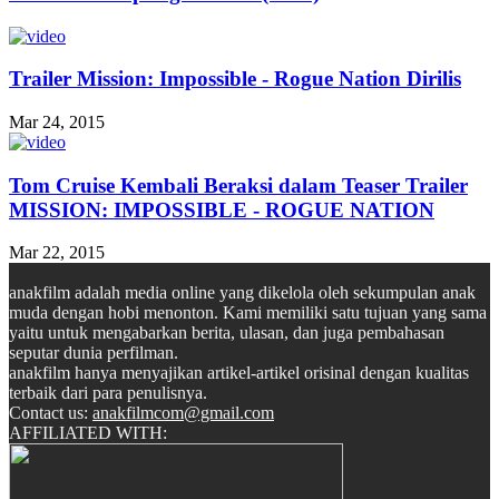
Trailer Mission: Impossible - Rogue Nation Dirilis
Mar 24, 2015
Tom Cruise Kembali Beraksi dalam Teaser Trailer
MISSION: IMPOSSIBLE - ROGUE NATION
Mar 22, 2015
anakfilm adalah media online yang dikelola oleh sekumpulan anak
muda dengan hobi menonton. Kami memiliki satu tujuan yang sama
yaitu untuk mengabarkan berita, ulasan, dan juga pembahasan
seputar dunia perfilman.
anakfilm hanya menyajikan artikel-artikel orisinal dengan kualitas
terbaik dari para penulisnya.
Contact us:
anakfilmcom@gmail.com
AFFILIATED WITH: