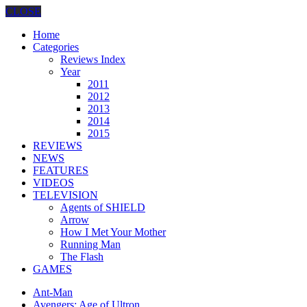
CLOSE
Home
Categories
Reviews Index
Year
2011
2012
2013
2014
2015
REVIEWS
NEWS
FEATURES
VIDEOS
TELEVISION
Agents of SHIELD
Arrow
How I Met Your Mother
Running Man
The Flash
GAMES
Ant-Man
Avengers: Age of Ultron