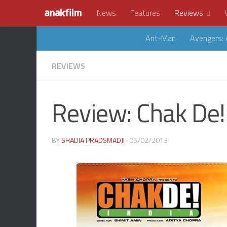
News
Features
Reviews
Ant-Man
Avengers: 
REVIEWS
Review: Chak De! 
BY
SHADIA PRADSMADJI
· 06/02/2013