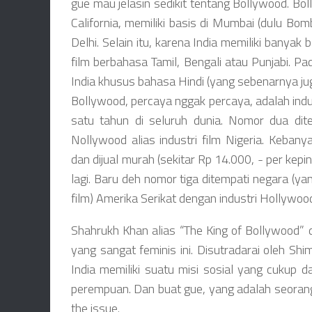
gue mau jelasin sedikit tentang Bollywood. Bo
California, memiliki basis di Mumbai (dulu Bo
Delhi. Selain itu, karena India memiliki bany
film berbahasa Tamil, Bengali atau Punjabi. P
India khusus bahasa Hindi (yang sebenarnya jug
Bollywood, percaya nggak percaya, adalah ind
satu tahun di seluruh dunia. Nomor dua dite
Nollywood alias industri film Nigeria. Keba
dan dijual murah (sekitar Rp 14.000, - per kep
lagi. Baru deh nomor tiga ditempati negara (ya
film) Amerika Serikat dengan industri Hollywoo
Shahrukh Khan alias “The King of Bollywood” 
yang sangat feminis ini. Disutradarai oleh Shi
India memiliki suatu misi sosial yang cukup d
perempuan. Dan buat gue, yang adalah seorang 
the issue.