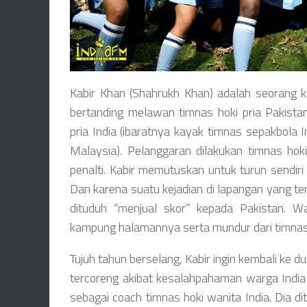
Kabir Khan (Shahrukh Khan) adalah seorang kap
bertanding melawan timnas hoki pria Pakist
pria India (ibaratnya kayak timnas sepakbola
Malaysia). Pelanggaran dilakukan timnas hok
penalti. Kabir memutuskan untuk turun sendiri
Dan karena suatu kejadian di lapangan yang t
dituduh “menjual skor” kepada Pakistan. Wa
kampung halamannya serta mundur dari timnas h
Tujuh tahun berselang, Kabir ingin kembali ke
tercoreng akibat kesalahpahaman warga India tu
sebagai coach timnas hoki wanita India. Dia d