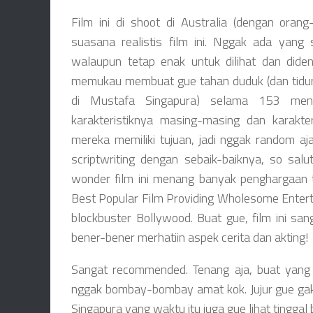
Film ini di shoot di Australia (dengan oran
suasana realistis film ini. Nggak ada yang s
walaupun tetap enak untuk dilihat dan diden
memukau membuat gue tahan duduk (dan tidura
di Mustafa Singapura) selama 153 menit
karakteristiknya masing-masing dan karakte
mereka memiliki tujuan, jadi nggak random aja
scriptwriting dengan sebaik-baiknya, so sal
wonder film ini menang banyak penghargaan t
Best Popular Film Providing Wholesome Entertai
blockbuster Bollywood. Buat gue, film ini san
bener-bener merhatiin aspek cerita dan akting!
Sangat recommended. Tenang aja, buat yang 
nggak bombay-bombay amat kok. Jujur gue gak 
Singapura yang waktu itu juga gue lihat tingga