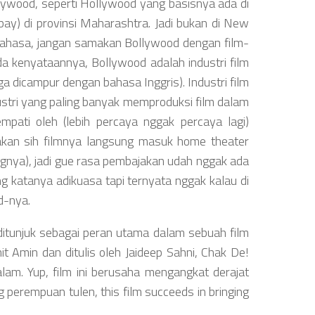
llywood, seperti Hollywood yang basisnya ada di
mbay) di provinsi Maharashtra. Jadi bukan di New
ak bahasa, jangan samakan Bollywood dengan film-
ada kenyataannya, Bollywood adalah industri film
a dicampur dengan bahasa Inggris). Industri film
ustri yang paling banyak memproduksi film dalam
mpati oleh (lebih percaya nggak percaya lagi)
nyakan sih filmnya langsung masuk home theater
ingnya), jadi gue rasa pembajakan udah nggak ada
ng katanya adikuasa tapi ternyata nggak kalau di
d-nya.
ditunjuk sebagai peran utama dalam sebuah film
mit Amin dan ditulis oleh Jaideep Sahni, Chak De!
alam. Yup, film ini berusaha mengangkat derajat
perempuan tulen, this film succeeds in bringing