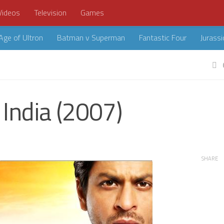
Videos
Television
Games
Age of Ultron
Batman v Superman
Fantastic Four
Jurassi
India (2007)
SHARE