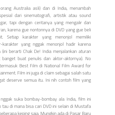
g-orang Australia asli) dan di India, menambah
pesial dari sinematografi, artistik atau sound
gar, tapi dengan ceritanya yang mengalir dan
n, karena gue nontonnya di DVD yang gue beli
. Setiap karakter yang menonjol memiliki
r-karakter yang nggak menonjol hadir karena
 (ini berarti Chak De! India menjalankan aturan
ut banget buat penulis dan aktor-aktornya). No
ermasuk Best Film di National Film Award for
nment. Film ini juga di claim sebagai salah satu
gat deserve semua itu. Ini nih contoh film yang
nggak suka bombay-bombay ala India, film ini
tau di mana bisa cari DVD ini selain di Mustafa
l beberapa keping saja. Mungkin ada di Pasar Baru