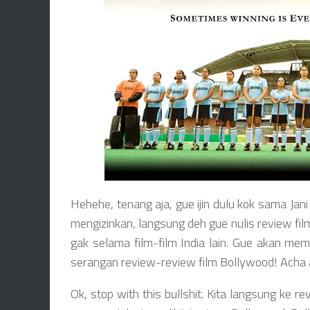
Hehehe, tenang aja, gue ijin dulu kok sama Jani
mengizinkan, langsung deh gue nulis review film
gak selama film-film India lain. Gue akan m
serangan review-review film Bollywood! Acha a
Ok, stop with this bullshit. Kita langsung ke 