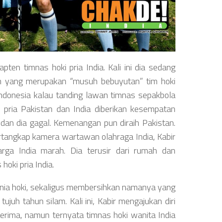
ten timnas hoki pria India. Kali ini dia sedang
an yang merupakan “musuh bebuyutan” tim hoki
 Indonesia kalau tanding lawan timnas sepakbola
i pria Pakistan dan India diberikan kesempatan
 dan dia gagal. Kemenangan pun diraih Pakistan.
ertangkap kamera wartawan olahraga India, Kabir
rga India marah. Dia terusir dari rumah dan
oki pria India.
 dunia hoki, sekaligus membersihkan namanya yang
juh tahun silam. Kali ini, Kabir mengajukan diri
iterima, namun ternyata timnas hoki wanita India