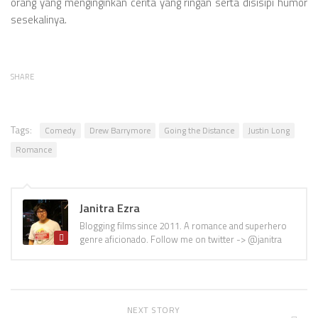
orang yang menginginkan cerita yang ringan serta disisipi humor
sesekalinya.
SHARE
Tags:
Comedy
Drew Barrymore
Going the Distance
Justin Long
Romance
Janitra Ezra
Blogging films since 2011. A romance and superhero
genre aficionado. Follow me on twitter -> @janitra
NEXT STORY