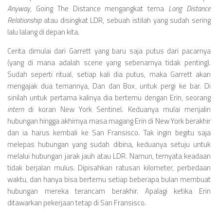
Videos
Anyway
, Going The Distance mengangkat tema
Long Distance
Television
Relationship
atau disingkat LDR, sebuah istilah yang sudah sering
lalu lalang di depan kita.
Games
Cerita dimulai dari Garrett yang baru saja putus dari pacarnya
(yang di mana adalah scene yang sebenarnya tidak penting).
Sudah seperti ritual, setiap kali dia putus, maka Garrett akan
mengajak dua temannya, Dan dan Box, untuk pergi ke bar. Di
sinilah untuk pertama kalinya dia bertemu dengan Erin, seorang
intern
di koran New York Sentinel. Keduanya mulai menjalin
hubungan hingga akhirnya masa magang Erin di New York berakhir
dan ia harus kembali ke San Fransisco. Tak ingin begitu saja
melepas hubungan yang sudah dibina, keduanya setuju untuk
melalui hubungan jarak jauh atau LDR. Namun, ternyata keadaan
tidak berjalan mulus. Dipisahkan ratusan kilometer, perbedaan
waktu, dan hanya bisa bertemu setiap beberapa bulan membuat
hubungan mereka terancam berakhir. Apalagi ketika Erin
ditawarkan pekerjaan tetap di San Fransisco.