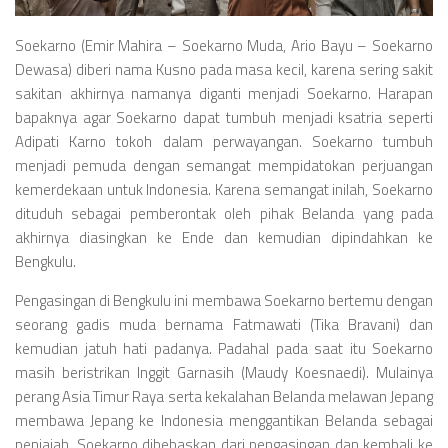
Videos
Television
Soekarno (Emir Mahira – Soekarno Muda, Ario Bayu – Soekarno
Dewasa) diberi nama Kusno pada masa kecil, karena sering sakit
Games
sakitan akhirnya namanya diganti menjadi Soekarno. Harapan
bapaknya agar Soekarno dapat tumbuh menjadi ksatria seperti
Adipati Karno tokoh dalam perwayangan. Soekarno tumbuh
menjadi pemuda dengan semangat mempidatokan perjuangan
kemerdekaan untuk Indonesia. Karena semangat inilah, Soekarno
dituduh sebagai pemberontak oleh pihak Belanda yang pada
akhirnya diasingkan ke Ende dan kemudian dipindahkan ke
Bengkulu.
Pengasingan di Bengkulu ini membawa Soekarno bertemu dengan
seorang gadis muda bernama Fatmawati (Tika Bravani) dan
kemudian jatuh hati padanya. Padahal pada saat itu Soekarno
masih beristrikan Inggit Garnasih (Maudy Koesnaedi). Mulainya
perang Asia Timur Raya serta kekalahan Belanda melawan Jepang
membawa Jepang ke Indonesia menggantikan Belanda sebagai
penjajah. Soekarno dibebaskan dari pengasingan dan kembali ke