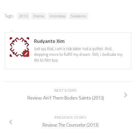
Tags:
2013
Drama
Indonesia
Soekarno
Rudyanto Xim
Just say that, i am a risk-taker not a quitter. And,
stepping more to fulfill my dream. Still, i dedicate my
life to film too
NEXT STORY
Review: Ain’t Them Bodies Saints (2013)
PREVIOUS STORY
Review: The Counselor (2013)