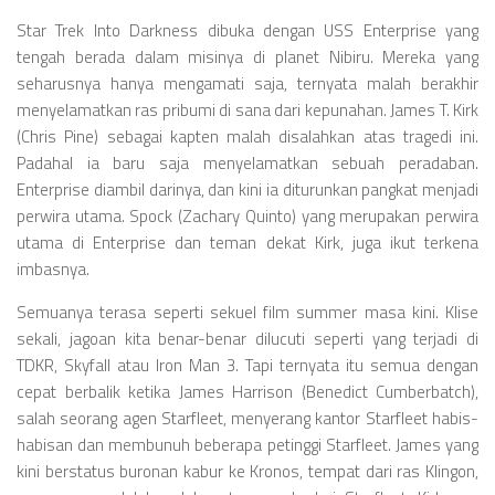
Star Trek Into Darkness dibuka dengan USS Enterprise yang
tengah berada dalam misinya di planet Nibiru. Mereka yang
seharusnya hanya mengamati saja, ternyata malah berakhir
menyelamatkan ras pribumi di sana dari kepunahan. James T. Kirk
(Chris Pine) sebagai kapten malah disalahkan atas tragedi ini.
Padahal ia baru saja menyelamatkan sebuah peradaban.
Enterprise diambil darinya, dan kini ia diturunkan pangkat menjadi
perwira utama. Spock (Zachary Quinto) yang merupakan perwira
utama di Enterprise dan teman dekat Kirk, juga ikut terkena
imbasnya.
Semuanya terasa seperti sekuel film summer masa kini. Klise
sekali, jagoan kita benar-benar dilucuti seperti yang terjadi di
TDKR, Skyfall atau Iron Man 3. Tapi ternyata itu semua dengan
cepat berbalik ketika James Harrison (Benedict Cumberbatch),
salah seorang agen Starfleet, menyerang kantor Starfleet habis-
habisan dan membunuh beberapa petinggi Starfleet. James yang
kini berstatus buronan kabur ke Kronos, tempat dari ras Klingon,