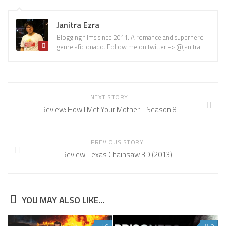
Janitra Ezra
Blogging films since 2011. A romance and superhero
genre aficionado. Follow me on twitter -> @janitra
NEXT STORY
Review: How I Met Your Mother - Season 8
PREVIOUS STORY
Review: Texas Chainsaw 3D (2013)
YOU MAY ALSO LIKE...