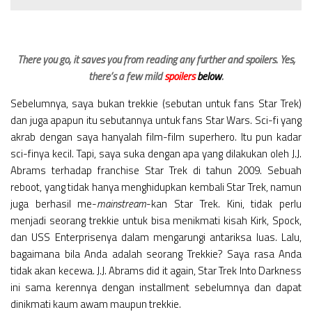
Videos
Television
Games
There you go, it saves you from reading any further and spoilers. Yes,
there’s a few mild
spoilers
below
.
Sebelumnya, saya bukan trekkie (sebutan untuk fans Star Trek)
dan juga apapun itu sebutannya untuk fans Star Wars. Sci-fi yang
akrab dengan saya hanyalah film-film superhero. Itu pun kadar
sci-finya kecil. Tapi, saya suka dengan apa yang dilakukan oleh J.J.
Abrams terhadap franchise Star Trek di tahun 2009. Sebuah
reboot, yang tidak hanya menghidupkan kembali Star Trek, namun
juga berhasil me-
mainstream
-kan Star Trek. Kini, tidak perlu
menjadi seorang trekkie untuk bisa menikmati kisah Kirk, Spock,
dan USS Enterprisenya dalam mengarungi antariksa luas. Lalu,
bagaimana bila Anda adalah seorang Trekkie? Saya rasa Anda
tidak akan kecewa. J.J. Abrams did it again, Star Trek Into Darkness
ini sama kerennya dengan installment sebelumnya dan dapat
dinikmati kaum awam maupun trekkie.