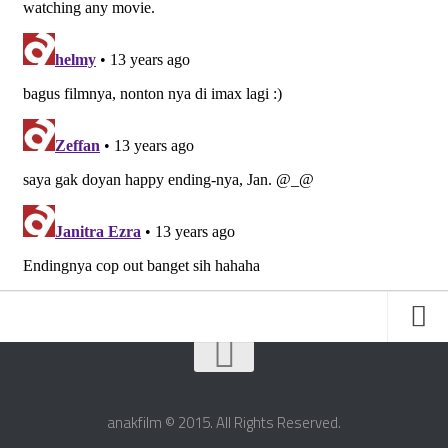
Friends
About Us
anakfilm © 2015. All Rights Reserved.
Contact Us