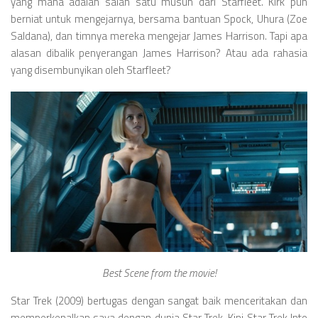
yang mana adalah salah satu musuh dari Starfleet. Kirk pun
berniat untuk mengejarnya, bersama bantuan Spock, Uhura (Zoe
Saldana), dan timnya mereka mengejar James Harrison. Tapi apa
alasan dibalik penyerangan James Harrison? Atau ada rahasia
yang disembunyikan oleh Starfleet?
Best Scene from the movie!
Star Trek (2009) bertugas dengan sangat baik menceritakan dan
memperkenalkan saya dengan dunia Star Trek. Kini Star Trek Into