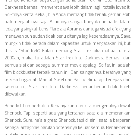
Darkness berhasil menyeret saya lebih dalam lagi. I totally loved it.
Sci-finya kental sekali, bila Anda memang tidak terlalu gemar lebih
baik menjauhinya saja. Actionnya sangat banyak dan hadir dalam
jeda yang singkat. Lens Flare ala Abrams dan juga visual efek yang
menawan pun sudah tidak perlu ditanya lagi keberadaannya. Saya
mungkin tidak berada dalam kapasitas untuk mengatakan ini, but
this is “Star Trek”. Kalau memang Star Trek akan dibuat di era
2000an, maka itu adalah Star Trek Into Darkness. Berhasil dari
semua sisi dan sebagai summer movie apalagi. So far, ini adalah
film blockbuster terbaik tahun ini. Dan saingannya beratnya yang
tersisa tinggallah Man of Steel dan Pacific Rim. Tapi terlepas dari
semua itu, Star Trek Into Darkness benar-benar tidak boleh
dilewatkan.
Benedict Cumberbatch. Kebanyakan dari kita mengenalnya lewat
Sherlock. Tapi seperti ada yang tertahan saat dia memerankan
Sherlock. Sure, he’s a great Sherlock, tapi di sini, saat ia berperan
sebagai antagonis barulah potensinya keluar semua. Benar-benar
gila! Ekspresinya, intonasinya, hingga ke gerakan badannya benar-