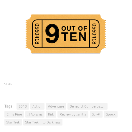
SHARE
Tags:
2013
Action
Adventure
Benedict Cumberbatch
Chris Pine
JJ Abrams
Kirk
Review by Janitra
Sci-Fi
Spock
Star Trek
Star Trek Into Darkness