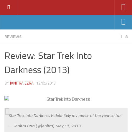
Home
News
Ant-Man
REVIEWS
8
Features
Avengers: Age of Ultron
Review: Star Trek Into
Reviews
Batman v Superman
Index
Darkness (2013)
Fantastic Four
Year
Jurassic World
BY
JANITRA EZRA
· 12/05/2013
2011
Star Wars VII
2012
2013
2014
Star Trek Into Darkness is definitely my movie of the year so far.
2015
— Janitra Ezra (@janitra) May 11, 2013