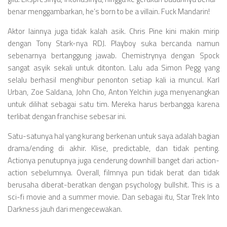
benar menggambarkan, he’s born to be a villain. Fuck Mandarin!
Aktor lainnya juga tidak kalah asik. Chris Pine kini makin mirip
dengan Tony Stark-nya RDJ. Playboy suka bercanda namun
sebenarnya bertanggung jawab. Chemistrynya dengan Spock
sangat asyik sekali untuk ditonton. Lalu ada Simon Pegg yang
selalu berhasil menghibur penonton setiap kali ia muncul. Karl
Urban, Zoe Saldana, John Cho, Anton Yelchin juga menyenangkan
untuk dilihat sebagai satu tim. Mereka harus berbangga karena
terlibat dengan franchise sebesar ini.
Satu-satunya hal yang kurang berkenan untuk saya adalah bagian
drama/ending di akhir. Klise, predictable, dan tidak penting.
Actionya penutupnya juga cenderung downhill banget dari action-
action sebelumnya. Overall, filmnya pun tidak berat dan tidak
berusaha diberat-beratkan dengan psychology bullshit. This is a
sci-fi movie and a summer movie. Dan sebagai itu, Star Trek Into
Darkness jauh dari mengecewakan.