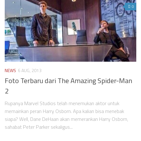
0
NEWS
6 AUG, 2013
Foto Terbaru dari The Amazing Spider-Man
2
Rupanya Marvel Studios telah menemukan aktor untuk
memainkan peran Harry Osborn. Apa kalian bisa menebak
siapa? Well, Dane DeHaan akan memerankan Harry Osborn,
sahabat Peter Parker sekaligus...