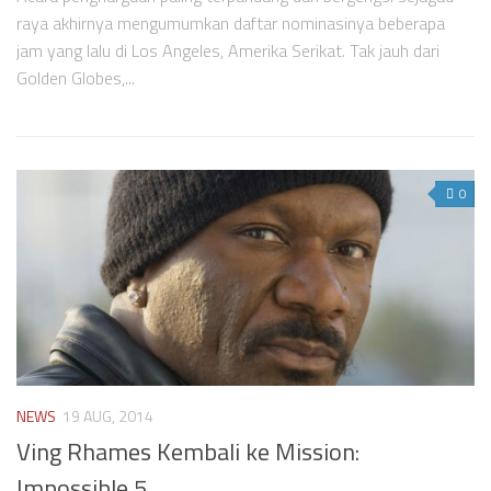
raya akhirnya mengumumkan daftar nominasinya beberapa
jam yang lalu di Los Angeles, Amerika Serikat. Tak jauh dari
Golden Globes,...
0
NEWS
19 AUG, 2014
Ving Rhames Kembali ke Mission:
Impossible 5