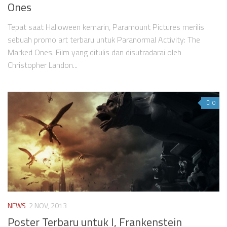
Ones
Tepat saat Halloween kemarin, Paramount Pictures merilis
sebuah promo art terbaru untuk Paranormal Activity: The
Marked Ones. Film yang ditulis dan disutradarai oleh
Christopher Landon...
0
NEWS
2 NOV, 2013
Poster Terbaru untuk I, Frankenstein