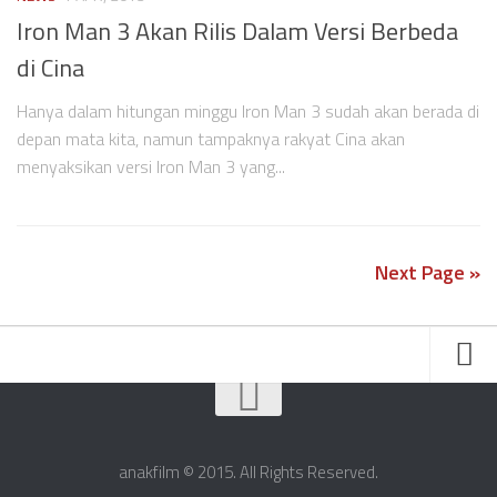
Iron Man 3 Akan Rilis Dalam Versi Berbeda
di Cina
Hanya dalam hitungan minggu Iron Man 3 sudah akan berada di
depan mata kita, namun tampaknya rakyat Cina akan
menyaksikan versi Iron Man 3 yang...
Next Page »
Friends
About Us
anakfilm © 2015. All Rights Reserved.
Contact Us