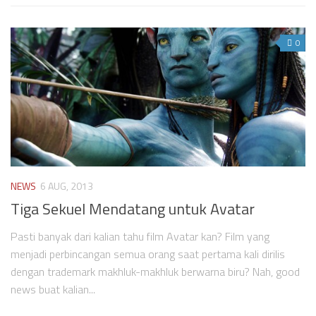
0
NEWS
6 AUG, 2013
Tiga Sekuel Mendatang untuk Avatar
Pasti banyak dari kalian tahu film Avatar kan? Film yang
menjadi perbincangan semua orang saat pertama kali dirilis
dengan trademark makhluk-makhluk berwarna biru? Nah, good
news buat kalian...