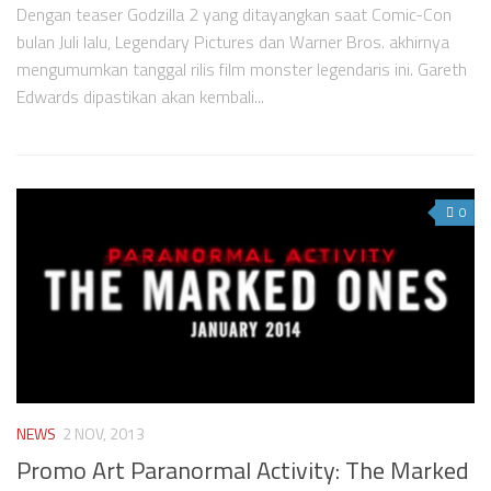
Dengan teaser Godzilla 2 yang ditayangkan saat Comic-Con
bulan Juli lalu, Legendary Pictures dan Warner Bros. akhirnya
mengumumkan tanggal rilis film monster legendaris ini. Gareth
Edwards dipastikan akan kembali...
0
NEWS
2 NOV, 2013
Promo Art Paranormal Activity: The Marked