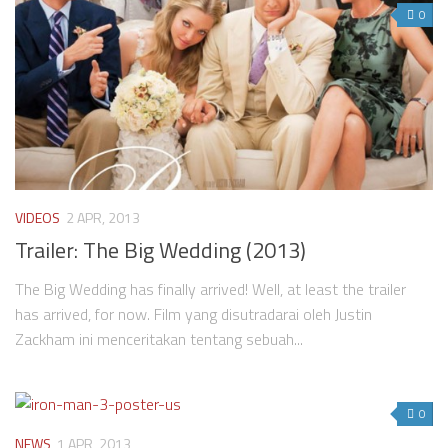
0
VIDEOS
2 APR, 2013
Trailer: The Big Wedding (2013)
The Big Wedding has finally arrived! Well, at least the trailer
has arrived, for now. Film yang disutradarai oleh Justin
Zackham ini menceritakan tentang sebuah...
0
NEWS
1 APR, 2013