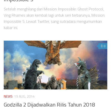
Setelah menghilang dari Mission: Impossible: Ghost Protocol,
Ving Rhames akan kembali lagi untuk seri terbarunya, Mission:
Impossible 5. Lewat Twitter, sang sutradara mengumumkan
kabar ini.
0
NEWS
19 AUG, 2014
Godzilla 2 Dijadwalkan Rilis Tahun 2018