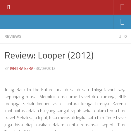
Home
News
Ant-Man
REVIEWS
0
Features
Avengers: Age of Ultron
Review: Looper (2012)
Reviews
Batman v Superman
Index
Fantastic Four
BY
JANITRA EZRA
· 30/09/2012
Year
Jurassic World
2011
Star Wars VII
Trilogi Back to The Future adalah salah satu trilogi favorit saya
2012
sepanjang masa. Memiliki tema time travel di dalamnya, BtTF
2013
menjaga sekali kontinuitas di antara ketiga filmnya. Karena,
kontinuitas adalah hal yang sangat rapuh sekali dalam tema time
2014
travel. Sekali saja luput, bisa merusak logika satu film. Time travel
2015
juga bisa diaplikasikan dalam cerita romansa, seperti Time