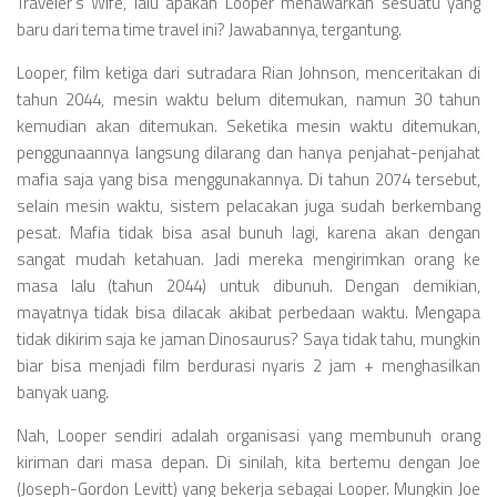
Videos
Traveler’s Wife, lalu apakah Looper menawarkan sesuatu yang
baru dari tema time travel ini? Jawabannya, tergantung.
Television
Looper, film ketiga dari sutradara Rian Johnson, menceritakan di
Games
tahun 2044, mesin waktu belum ditemukan, namun 30 tahun
kemudian akan ditemukan. Seketika mesin waktu ditemukan,
penggunaannya langsung dilarang dan hanya penjahat-penjahat
mafia saja yang bisa menggunakannya. Di tahun 2074 tersebut,
selain mesin waktu, sistem pelacakan juga sudah berkembang
pesat. Mafia tidak bisa asal bunuh lagi, karena akan dengan
sangat mudah ketahuan. Jadi mereka mengirimkan orang ke
masa lalu (tahun 2044) untuk dibunuh. Dengan demikian,
mayatnya tidak bisa dilacak akibat perbedaan waktu. Mengapa
tidak dikirim saja ke jaman Dinosaurus? Saya tidak tahu, mungkin
biar bisa menjadi film berdurasi nyaris 2 jam + menghasilkan
banyak uang.
Nah, Looper sendiri adalah organisasi yang membunuh orang
kiriman dari masa depan. Di sinilah, kita bertemu dengan Joe
(Joseph-Gordon Levitt) yang bekerja sebagai Looper. Mungkin Joe