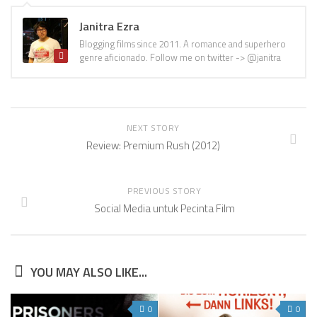
Janitra Ezra
Blogging films since 2011. A romance and superhero
genre aficionado. Follow me on twitter -> @janitra
NEXT STORY
Review: Premium Rush (2012)
PREVIOUS STORY
Social Media untuk Pecinta Film
YOU MAY ALSO LIKE...
0
0