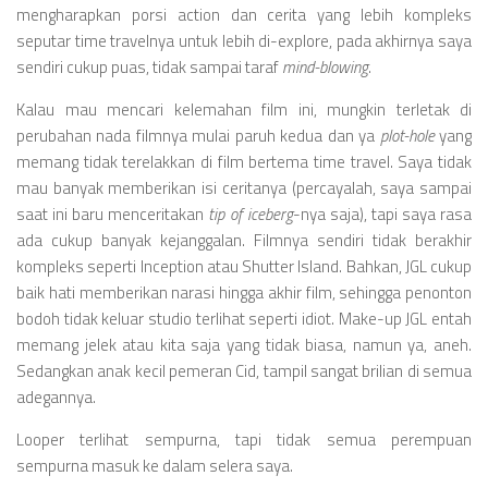
mengharapkan porsi action dan cerita yang lebih kompleks
seputar time travelnya untuk lebih di-explore, pada akhirnya saya
sendiri cukup puas, tidak sampai taraf
mind-blowing
.
Kalau mau mencari kelemahan film ini, mungkin terletak di
perubahan nada filmnya mulai paruh kedua dan ya
plot-hole
yang
memang tidak terelakkan di film bertema time travel. Saya tidak
mau banyak memberikan isi ceritanya (percayalah, saya sampai
saat ini baru menceritakan
tip of iceberg
-nya saja), tapi saya rasa
ada cukup banyak kejanggalan. Filmnya sendiri tidak berakhir
kompleks seperti Inception atau Shutter Island. Bahkan, JGL cukup
baik hati memberikan narasi hingga akhir film, sehingga penonton
bodoh tidak keluar studio terlihat seperti idiot. Make-up JGL entah
memang jelek atau kita saja yang tidak biasa, namun ya, aneh.
Sedangkan anak kecil pemeran Cid, tampil sangat brilian di semua
adegannya.
Looper terlihat sempurna, tapi tidak semua perempuan
sempurna masuk ke dalam selera saya.