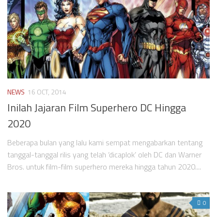
NEWS
16 OCT, 2014
Inilah Jajaran Film Superhero DC Hingga
2020
Beberapa bulan yang lalu kami sempat mengabarkan tentang
tanggal-tanggal rilis yang telah ‘dicaplok’ oleh DC dan Warner
Bros. untuk film-film superhero mereka hingga tahun 2020....
0