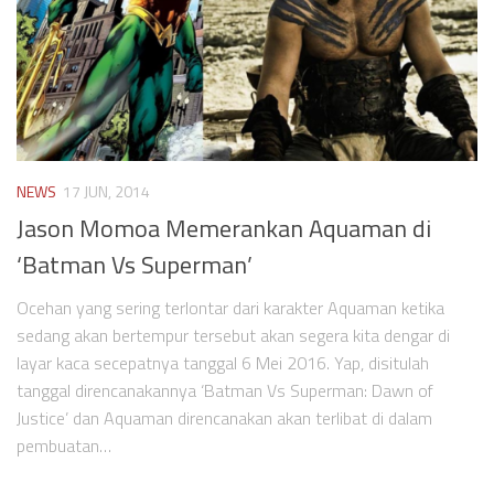
NEWS
17 JUN, 2014
Jason Momoa Memerankan Aquaman di
‘Batman Vs Superman’
Ocehan yang sering terlontar dari karakter Aquaman ketika
sedang akan bertempur tersebut akan segera kita dengar di
layar kaca secepatnya tanggal 6 Mei 2016. Yap, disitulah
tanggal direncanakannya ‘Batman Vs Superman: Dawn of
Justice’ dan Aquaman direncanakan akan terlibat di dalam
pembuatan…