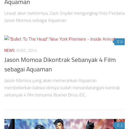
Aquaman
Videos
Television
Lewat akun twitternya, Zack Snyder mengungkap foto Perdana
Jason Momoa sebagai Aquaman.
Games
0
NEWS
8 DEC, 2014
Jason Momoa Dikontrak Sebanyak 4 Film
sebagai Aquaman
Jason Momoa yang akan memerankan Aquaman
membeberkan bahwa dirinya sudah menandatangani kontrak
sebanyak 4 film bersama Warner Bros./DC.
2