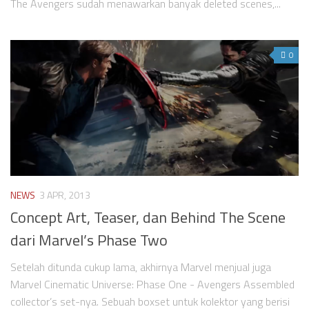
The Avengers sudah menawarkan banyak deleted scenes,...
0
NEWS
3 APR, 2013
Concept Art, Teaser, dan Behind The Scene
dari Marvel’s Phase Two
Setelah ditunda cukup lama, akhirnya Marvel menjual juga
Marvel Cinematic Universe: Phase One - Avengers Assembled
collector’s set-nya. Sebuah boxset untuk kolektor yang berisi