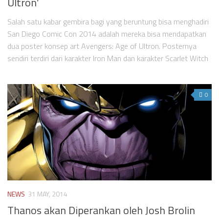
Ultron’
Salah satu kabar gembira bagi yang beruntung bisa menghadiri
San Diego Comic Con 2014 adalah mereka bisa mendapatkan
dua poster konsep art Avengers: Age of Ultron. Posternya
sendiri terdiri dari karakter Iron Man dan karakter Scarlet Witch
0
NEWS
31 MAY, 2014
Thanos akan Diperankan oleh Josh Brolin