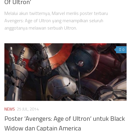
Of Ultron’
Videos
Television
Melalui akun twitternya, Marvel merilis poster terbaru
Avengers: Age of Ultron yang menampilkan seluruh
Games
anggotanya melawan serbuah Ultron.
0
NEWS
25 JUL, 2014
Poster ‘Avengers: Age of Ultron’ untuk Black
Widow dan Captain America