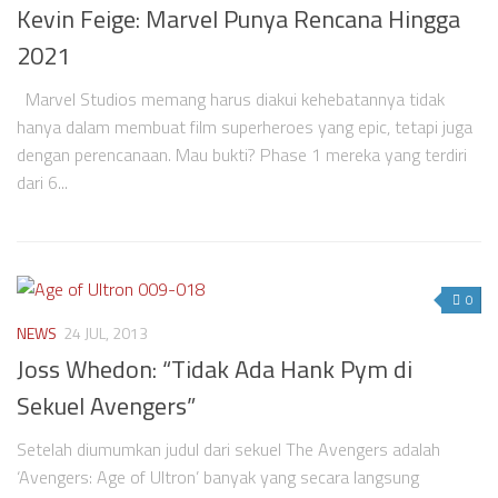
Kevin Feige: Marvel Punya Rencana Hingga
2021
Marvel Studios memang harus diakui kehebatannya tidak
hanya dalam membuat film superheroes yang epic, tetapi juga
dengan perencanaan. Mau bukti? Phase 1 mereka yang terdiri
dari 6...
0
NEWS
24 JUL, 2013
Joss Whedon: “Tidak Ada Hank Pym di
Sekuel Avengers”
Setelah diumumkan judul dari sekuel The Avengers adalah
‘Avengers: Age of Ultron’ banyak yang secara langsung