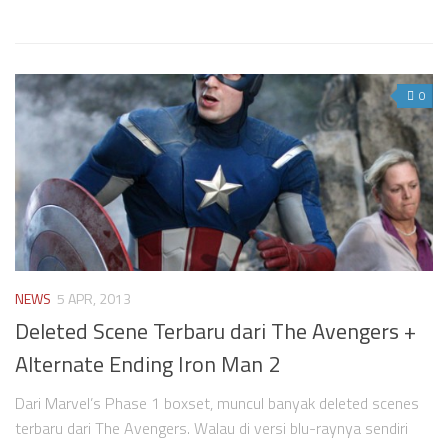
0
NEWS
5 APR, 2013
Deleted Scene Terbaru dari The Avengers +
Alternate Ending Iron Man 2
Dari Marvel’s Phase 1 boxset, muncul banyak deleted scenes
terbaru dari The Avengers. Walau di versi blu-raynya sendiri