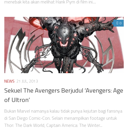
menebak kita akan melihat Hank Pym di film ini....
0
NEWS
21 JUL, 2013
Sekuel The Avengers Berjudul ‘Avengers: Age
of Ultron’
Bukan Marvel namanya kalau tidak punya kejutan bagi fansnya
di San Diego Comic-Con. Selain menampilkan footage untuk
Thor: The Dark World, Captain America: The Winter...