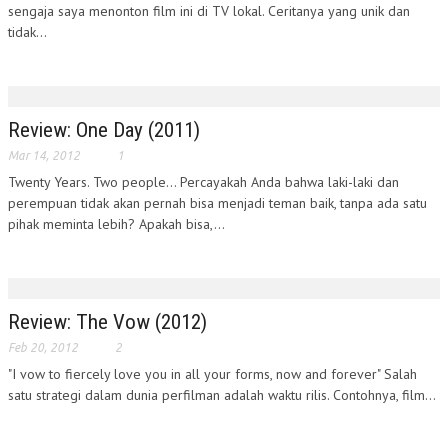
sengaja saya menonton film ini di TV lokal. Ceritanya yang unik dan
tidak...
Review: One Day (2011)
Mar 14, 2012
1
Twenty Years. Two people... Percayakah Anda bahwa laki-laki dan
perempuan tidak akan pernah bisa menjadi teman baik, tanpa ada satu
pihak meminta lebih? Apakah bisa,...
Review: The Vow (2012)
Feb 20, 2012
2
"I vow to fiercely love you in all your forms, now and forever" Salah
satu strategi dalam dunia perfilman adalah waktu rilis. Contohnya, film...