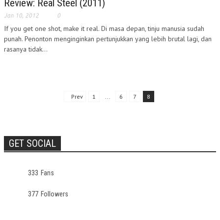
Review: Real Steel (2011)
Jan 10, 2012
0
If you get one shot, make it real. Di masa depan, tinju manusia sudah
punah. Penonton menginginkan pertunjukkan yang lebih brutal lagi, dan
rasanya tidak...
Prev
1
...
6
7
8
GET SOCIAL
333
Fans
377
Followers