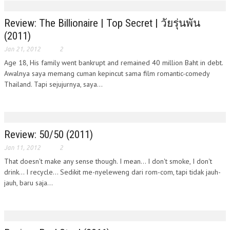
Review: The Billionaire | Top Secret | วัยรุ่นพัน
(2011)
Jan 21, 2012
2
Age 18, His family went bankrupt and remained 40 million Baht in debt.
Awalnya saya memang cuman kepincut sama film romantic-comedy
Thailand. Tapi sejujurnya, saya...
Review: 50/50 (2011)
Jan 11, 2012
2
That doesn't make any sense though. I mean... I don't smoke, I don't
drink... I recycle... Sedikit me-nyeleweng dari rom-com, tapi tidak jauh-
jauh, baru saja...