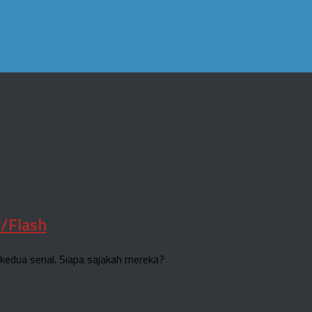
w/Flash
i kedua serial. Siapa sajakah mereka?