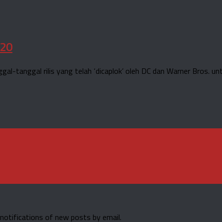
020
l-tanggal rilis yang telah ‘dicaplok’ oleh DC dan Warner Bros. un
 notifications of new posts by email.