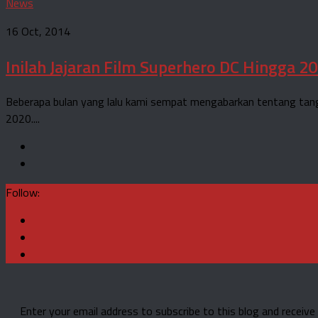
News
16 Oct, 2014
Inilah Jajaran Film Superhero DC Hingga 2
Beberapa bulan yang lalu kami sempat mengabarkan tentang tangga
2020....
Follow:
Enter your email address to subscribe to this blog and receive