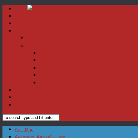
Home
News
Features
Reviews
Index
Year
2011
2012
2013
2014
2015
Videos
Television
Games
Ant-Man
Avengers: Age of Ultron