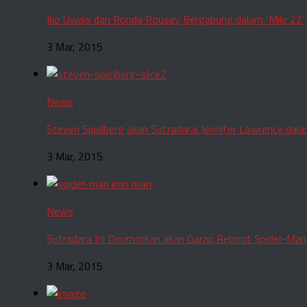
Iko Uwais dan Ronda Rousey Bergabung dalam ‘Mile 22′
3 Mar, 2015
News
Steven Spielberg akan Sutradarai Jennifer Lawrence dalam
3 Mar, 2015
News
Sutradara Ini Dirumorkan akan Garap Reboot Spider-Man
3 Mar, 2015