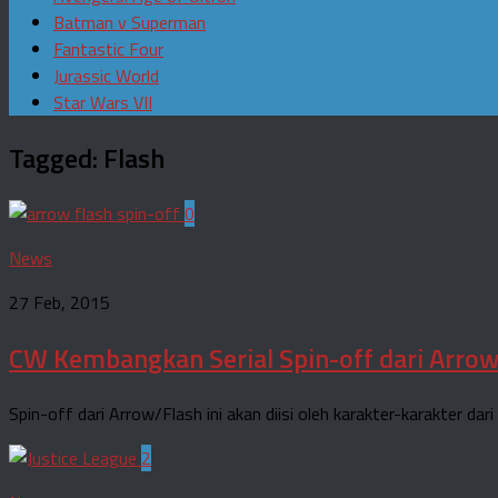
Batman v Superman
Fantastic Four
Jurassic World
Star Wars VII
Tagged:
Flash
0
News
27 Feb, 2015
CW Kembangkan Serial Spin-off dari Arro
Spin-off dari Arrow/Flash ini akan diisi oleh karakter-karakter dar
2